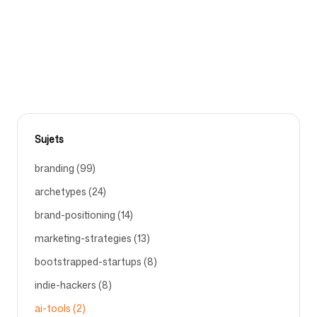
marque ou de celle de votre concurrent.
Suivez-nous
BRAND-POSITIONING
SEO
AI-TOOLS
BRANDING
Sujets
branding (99)
archetypes (24)
brand-positioning (14)
marketing-strategies (13)
bootstrapped-startups (8)
indie-hackers (8)
ai-tools (2)