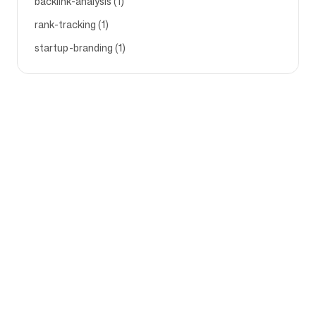
backlink-analysis (1)
rank-tracking (1)
startup-branding (1)
Entreprise
Cas d'usage
Page d'accueil
Positionnement de marque
et stratégie marketing
Tarifs
Stratégie marketing
À propos de nous
Logiciel de Positionnement
Blog
de Marque
Devenir partenaire
Lignes directrices de