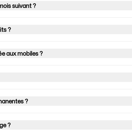
mois suivant ?
its ?
ée aux mobiles ?
rmanentes ?
age ?