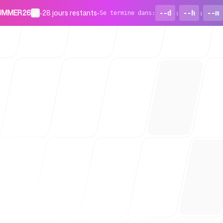
 SUMMER26
•
28 jours restants
•
--d
:
--h
:
--m
Se termine dans
:
Pour les st
Blog