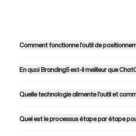
Tarifs
Comment fonctionne l'outil de positionne
Outils gratuits
En quoi Branding5 est-il meilleur que Cha
Quelle technologie alimente l'outil et co
Contact
Quel est le processus étape par étape po