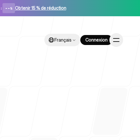
Obtenir 15 % de réduction
:
--s
Français
Français
Connexion
Connexion
artups