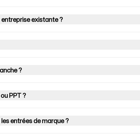
n entreprise existante ?
lanche ?
 ou PPT ?
t les entrées de marque ?