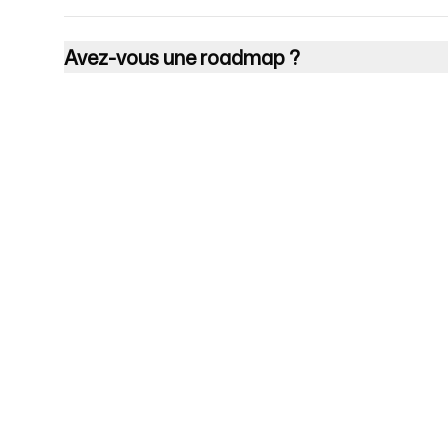
Avez-vous une roadmap ?
Entreprise
Cas d'usage
Page d'accueil
Positionnement de 
stratégie marketing
Tarifs
Stratégie marketing
À propos de nous
Logiciel de Position
Blog
Marque