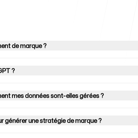
Centre d'ai
ment de marque ?
FAQ
tGPT ?
mment mes données sont-elles gérées ?
ur générer une stratégie de marque ?