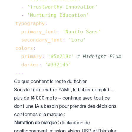
-
'Trustworthy Innovation'
-
'Nurturing Education'
typography
:
primary_font
:
'Nunito Sans'
secondary_font
:
'Lora'
colors
:
primary
:
'#5e219c'
# Midnight Plum
darker
:
'#332145'
---
Ce que contient le reste du fichier
Sous le front matter YAML, le fichier complet —
plus de 14 000 mots — continue avec tout ce
dont une IA a besoin pour prendre des décisions
conformes à la marque :
Narration de marque :
déclaration de
positionnement, mission, vision, USP et l'histoire