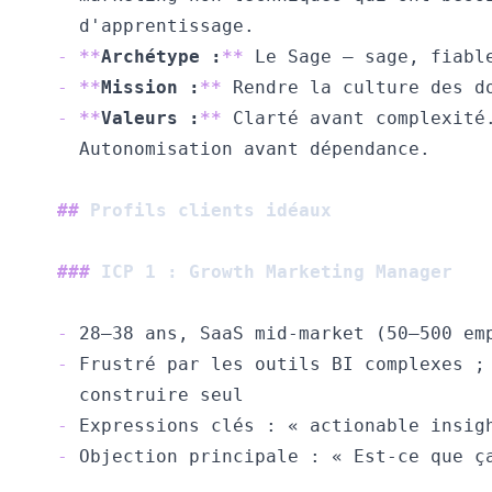
-
**
Archétype :
**
-
**
Mission :
**
-
**
Valeurs :
**
##
 Profils clients idéaux
###
 ICP 1 : Growth Marketing Manager
-
-
-
-