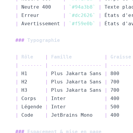
|
 Neutre 400    
|
`#94a3b8`
|
 Texte pla
|
 Erreur        
|
`#dc2626`
|
 États d'e
|
 Avertissement 
|
`#f59e0b`
|
 États d'a
###
 Typographie
|
 Rôle    
|
 Famille           
|
 Graisse
|
-------
|
-----------------
|
-------
|
 H1      
|
 Plus Jakarta Sans 
|
 800    
|
 H2      
|
 Plus Jakarta Sans 
|
 700    
|
 H3      
|
 Plus Jakarta Sans 
|
 700    
|
 Corps   
|
 Inter             
|
 400    
|
 Légende 
|
 Inter             
|
 500    
|
 Code    
|
 JetBrains Mono    
|
 400    
###
 Espacement & mise en page