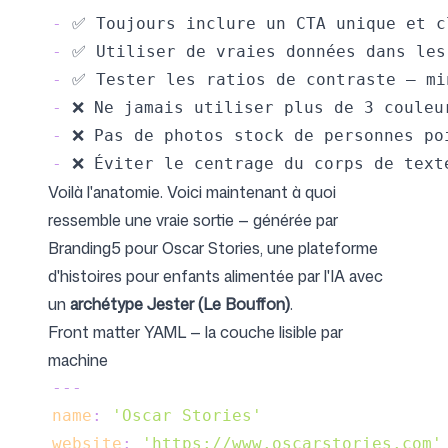
-
-
-
-
-
-
Voilà l'anatomie. Voici maintenant à quoi
ressemble une vraie sortie — générée par
Branding5 pour
Oscar Stories
, une plateforme
d'histoires pour enfants alimentée par l'IA avec
un
archétype Jester (Le Bouffon)
.
Front matter YAML — la couche lisible par
machine
---
name
:
'Oscar Stories'
website
:
'https://www.oscarstories.com'