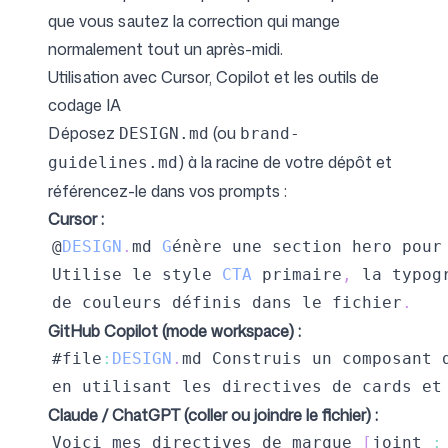
que vous sautez la correction qui mange
normalement tout un après-midi.
Utilisation avec Cursor, Copilot et les outils de
codage IA
Déposez
(ou
DESIGN.md
brand-
) à la racine de votre dépôt et
guidelines.md
référencez-le dans vos prompts :
Cursor :
@
DESIGN
.
md
G
énère une section hero pour
Utilise
 le style 
CTA
 primaire
,
de couleurs définis dans le fichier
.
GitHub Copilot (mode workspace) :
#file
:
DESIGN
.
md
Construis
en utilisant les directives de cards et
Claude / ChatGPT (coller ou joindre le fichier) :
Voici
 mes directives de marque 
[
joint 
: