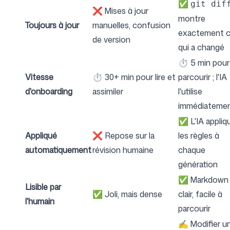
✅
git dif
❌ Mises à jour
montre
Toujours à jour
manuelles, confusion
exactement 
de version
qui a changé
⏱ 5 min pour
Vitesse
⏱ 30+ min pour lire et
parcourir ; l'IA
d'onboarding
assimiler
l'utilise
immédiateme
✅ L'IA appliq
Appliqué
❌ Repose sur la
les règles à
automatiquement
révision humaine
chaque
génération
✅ Markdown
Lisible par
✅ Joli, mais dense
clair, facile à
l'humain
parcourir
✍️ Modifier u