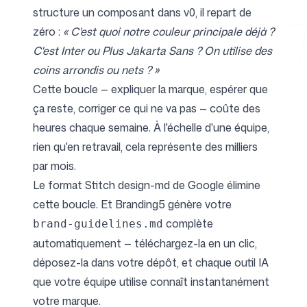
structure un composant dans v0, il repart de
zéro :
« C'est quoi notre couleur principale déjà ?
C'est Inter ou Plus Jakarta Sans ? On utilise des
Outils gratuits
coins arrondis ou nets ? »
Cette boucle — expliquer la marque, espérer que
ça reste, corriger ce qui ne va pas — coûte des
heures chaque semaine. À l'échelle d'une équipe,
FAQ
rien qu'en retravail, cela représente des milliers
par mois.
Le
format Stitch design-md de Google
élimine
cette boucle. Et
Branding5
génère votre
Contact
complète
brand-guidelines.md
automatiquement — téléchargez-la en un clic,
déposez-la dans votre dépôt, et chaque outil IA
que votre équipe utilise connaît instantanément
votre marque.
Connexion
S'inscrire