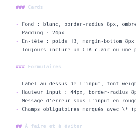
###
 Cards
-
-
-
-
###
 Formulaires
-
-
-
-
##
 À faire et à éviter