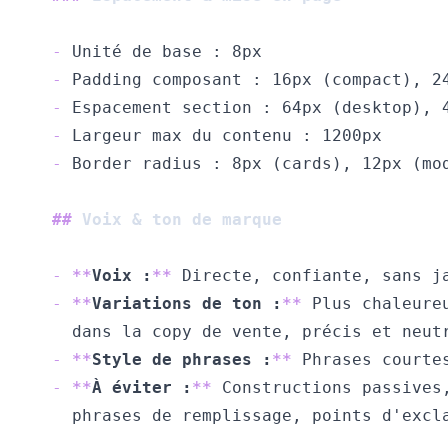
-
-
-
-
-
##
 Voix & ton de marque
-
**
Voix :
**
-
**
Variations de ton :
**
-
**
Style de phrases :
**
-
**
À éviter :
**