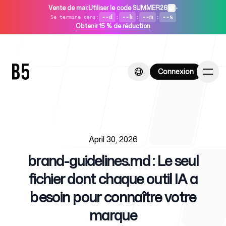
Vente de mai
:
Utiliser le code SUMMER26
•
--d
:
--h
:
--m
:
--s
Se termine dans
:
Obtenir 15 % de réduction
Connexion
Connexion
Published on
Accueil
April 30, 2026
brand-guidelines.md : Le seul
fichier dont chaque outil IA a
besoin pour connaître votre
Pour les startups
marque