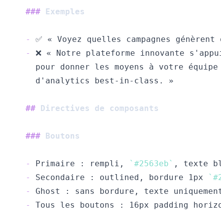
###
 Exemples
-
-
##
 Directives de composants
###
 Boutons
-
 Primaire : rempli, 
`#2563eb`
-
 Secondaire : outlined, bordure 1px 
`#
-
-