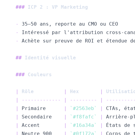
###
 ICP 2 : VP Marketing
-
-
-
##
 Identité visuelle
###
 Couleurs
|
 Rôle          
|
 Hex       
|
 Utilisati
|
-------------
|
---------
|
---------
|
 Primaire      
|
`#2563eb`
|
 CTAs, éta
|
 Secondaire    
|
`#f8fafc`
|
 Arrière-p
|
 Accent        
|
`#16a34a`
|
 États de 
|
 Neutre 900    
|
`#0f172a`
|
 Corps de 