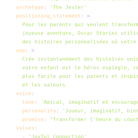
archetype
:
'The Jester'
positioning_statement
:
>
  des histoires personnalisées où votre
usp
:
>
  et les valeurs.
voice
:
tone
:
'Amical, imaginatif et encourag
personality
:
'Joueur, imaginatif, bie
promise
:
"Transformer l'heure du couc
values
:
-
'Joyful Connection'