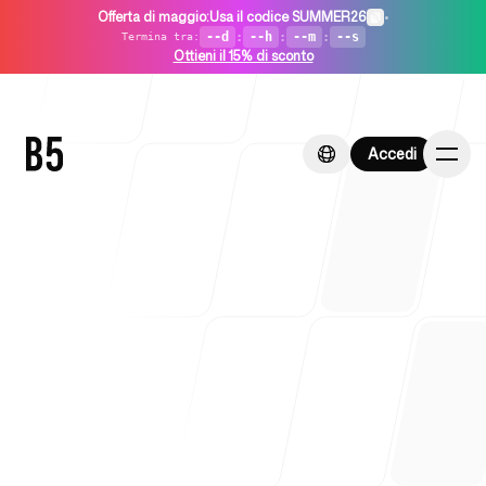
Offerta di maggio
:
Usa il codice SUMMER26
•
--d
:
--h
:
--m
:
--s
Termina tra
:
Ottieni il 15% di sconto
Accedi
Accedi
Home
Per startup