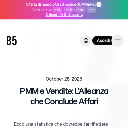
Offerta di maggio
:
Usa il codice SUMMER26
•
--d
:
--h
:
--m
:
--s
Termina tra
:
Ottieni il 15% di sconto
Accedi
Accedi
Published on
Home
October 28, 2025
PMM e Vendite: L'Alleanza
che Conclude Affari
Per startup
Ecco una statistica che dovrebbe far riflettere