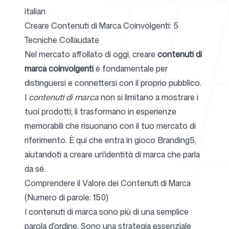
italian
Creare Contenuti di Marca Coinvolgenti: 5
Per agenzie
Tecniche Collaudate
Nel mercato affollato di oggi, creare
contenuti di
marca coinvolgenti
è fondamentale per
distinguersi e connettersi con il proprio pubblico.
Blog
I
contenuti di marca
non si limitano a mostrare i
tuoi prodotti; li trasformano in esperienze
memorabili che risuonano con il tuo mercato di
riferimento. È qui che entra in gioco Branding5,
Prezzi
aiutandoti a creare un'identità di marca che parla
da sé.
Comprendere il Valore dei Contenuti di Marca
(Numero di parole: 150)
Centro assistenza
I contenuti di marca sono più di una semplice
parola d'ordine. Sono una strategia essenziale