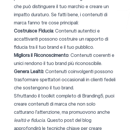
che può distinguere il tuo marchio e creare un
impatto duraturo. Se fatti bene, i contenuti di
marca fanno tre cose principali:
Strumenti gratuiti
Costruisce Fiducia
: Contenuti autentici e
accattivanti possono costruire un rapporto di
fiducia tra il tuo brand e il tuo pubblico.
Migliora il Riconoscimento
: Contenuti coerenti e
FAQ
unici rendono il tuo brand più riconoscibile.
Genera Lealtà
: Contenuti coinvolgenti possono
trasformare spettatori occasionali in clienti fedeli
che sostengono il tuo brand.
Contatti
Sfruttando il toolkit completo di Branding5, puoi
creare contenuti di marca che non solo
catturano l'attenzione, ma promuovono anche
lealtà e fiducia
. Questo post del blog
Accedi
Registrati
approfondirà le tecniche chiave per creare