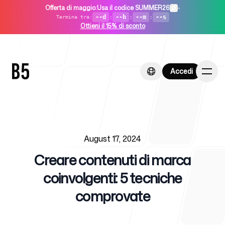
Offerta di maggio
:
Usa il codice SUMMER26
•
--d
:
--h
:
--m
:
--s
Termina tra
:
Ottieni il 15% di sconto
Accedi
Accedi
Published on
Home
August 17, 2024
Creare contenuti di marca
coinvolgenti: 5 tecniche
comprovate
Per startup