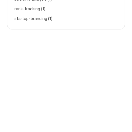
rank-tracking (1)
startup-branding (1)
Azienda
Casi d'uso
Homepage
Posizionamento Brand e
Strategia di Marketing
Prezzi
Strategia di Marketing
Chi Siamo
Software di
Blog
Posizionamento del Brand
Diventa partner
Linee guida del brand