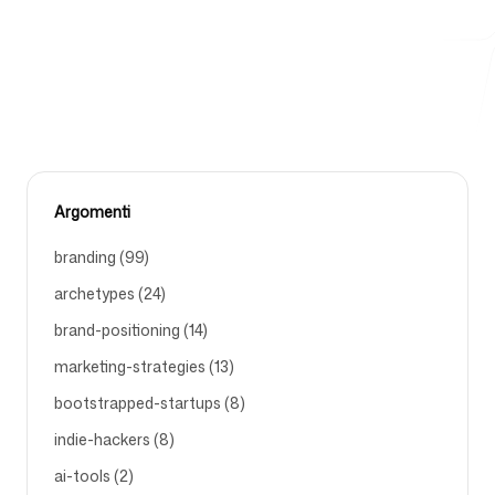
visiva e monitoraggio delle performance.
AI-BRANDING-TOOLS
MARKETING-AGENCY
Strumenti gratuiti
Argomenti
FAQ
branding (99)
archetypes (24)
brand-positioning (14)
Contatti
marketing-strategies (13)
bootstrapped-startups (8)
indie-hackers (8)
ai-tools (2)
Accedi
Registrati