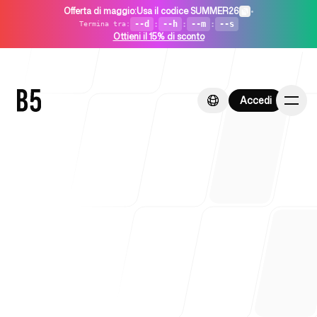
Offerta di maggio
:
Usa il codice SUMMER26
•
--d
:
--h
:
--m
:
--s
Termina tra
:
Ottieni il 15% di sconto
Accedi
Accedi
Home
Per startup