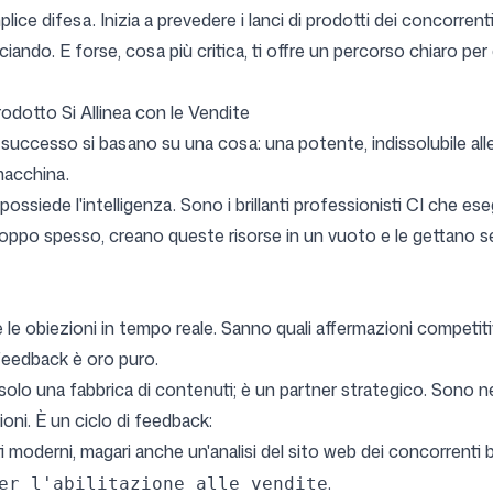
ice difesa. Inizia a prevedere i lanci di prodotti dei concorrenti
ando. E forse, cosa più critica, ti offre un percorso chiaro per 
rodotto Si Allinea con le Vendite
 successo si basano su una cosa: una potente, indissolubile all
 macchina.
ssiede l'intelligenza. Sono i brillanti professionisti CI che ese
ppo spesso, creano queste risorse in un vuoto e le gettano se
re le obiezioni in tempo reale. Sanno quali affermazioni compe
o feedback è oro puro.
solo una fabbrica di contenuti; è un partner strategico. Sono ne
ni. È un ciclo di feedback:
 moderni, magari anche un'analisi del sito web dei concorrenti b
.
er l'abilitazione alle vendite