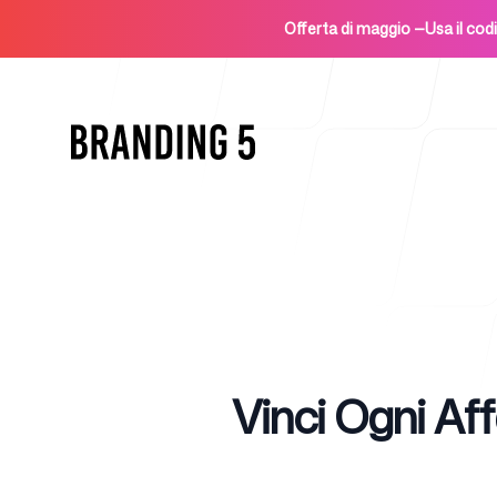
Offerta di maggio
—
Usa il c
Home
Published on
Vinci Ogni Af
Per agenzie