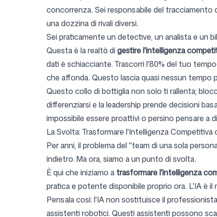
concorrenza. Sei responsabile del tracciamento dei
una dozzina di rivali diversi.
Sei praticamente un detective, un analista e un bi
Questa è la realtà di
gestire l'intelligenza compe
dati è schiacciante. Trascorri l'80% del tuo tempo
che affonda. Questo lascia quasi nessun tempo per il
Questo collo di bottiglia non solo ti rallenta; blo
differenziarsi e la leadership prende decisioni bas
impossibile essere proattivi o persino pensare a
d
La Svolta: Trasformare l'Intelligenza Competitiva c
Per anni, il problema del "team di una sola person
indietro. Ma ora, siamo a un punto di svolta.
È qui che iniziamo a
trasformare l'intelligenza com
pratica e potente disponibile proprio ora. L'IA è il
Pensala così: l'IA non sostituisce il professionis
assistenti robotici. Questi assistenti possono sc