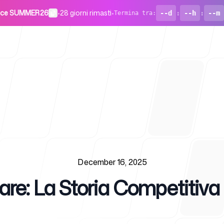
odice SUMMER26
•
28 giorni rimasti
•
--d
:
--h
:
--m
Termina tra
:
Per startup
December 16, 2025
fare: La Storia Competitiv
Blog