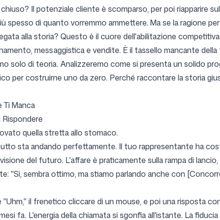
chiuso? Il potenziale cliente è scomparso, per poi riapparire su
ù spesso di quanto vorremmo ammettere. Ma se la ragione per c
egata alla storia? Questo è il cuore dell'abilitazione competiti
Centro ass
ionamento, messaggistica e vendite. È il tassello mancante del
rleremo solo di teoria. Analizzeremo come si presenta un solido
tico per costruirne uno da zero. Perché
raccontare la storia giu
e Ti Manca
FAQ
i Rispondere
ovato quella stretta allo stomaco.
tutto sta andando perfettamente. Il tuo rappresentante ha cost
sione del futuro. L'affare è praticamente sulla rampa di lancio, 
te: "Sì, sembra ottimo, ma stiamo parlando anche con [Concorre
e "Uhm," il frenetico cliccare di un mouse, e poi una risposta c
mesi fa. L'energia della chiamata si sgonfia all'istante. La fiducia