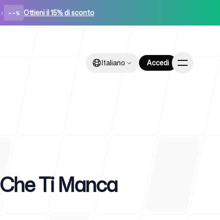
Ottieni il 15% di sconto
:
--s
Italiano
Italiano
Accedi
Accedi
a Che Ti Manca