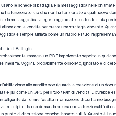
 usano le schede di battaglia e la messaggistica nelle chiamate 
he ha funzionato, ciò che non ha funzionato e quali nuove dom
ia e la messaggistica vengono aggiornate, rendendole più precis
i allinea con le vendite per creare una strategia vincente. Qua
saggistica è sempre affilata come un rasoio e i tuoi rappresent
hede di Battaglia
 probabilmente immagini un PDF impolverato sepolto in qualche 
 sei mesi fa. Oggi? È probabilmente obsoleto, ignorato e di certo
l'abilitazione alle vendite
non riguarda la creazione di un docum
 e più come un GPS per il tuo team di vendita. Dovrebbe esse
 intelligente da fornire l'esatta informazione di cui hanno bis
viene colpito da una domanda su una nuova funzionalità di un c
 un punto di discussione conciso, basato sull'IA. Questo è il nuo