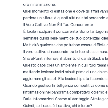
ora in rianimazione.
Quel momento di esitazione è dove gli affari van
Accedi
Registrati
perdere un affare; è quanti altri ne stai perdendo
Il Vero Cattivo Non È il Tuo Concorrente
È facile incolpare il concorrente. Sono l'antagonis
seminare dubbi nelle menti dei tuoi potenziali clien
Ma ti dirò qualcosa che potrebbe essere difficile 
Il vero cattivo si nasconde tra le tue stesse mura. È
SharePoint infernale, il labirinto di canali Slack e
Questo caos crea un ambiente in cui i tuoi team di
mettendo insieme indizi minuti prima di una chiam
aggiornare gli asset. E la leadership sta facendo
Quando gestisci l'intelligenza competitiva come u
informazioni nel panorama competitivo odierno è im
Dalle Informazioni Sparse al Vantaggio Strategico
Quindi, se il caos è il cattivo, chi è l'eroe?