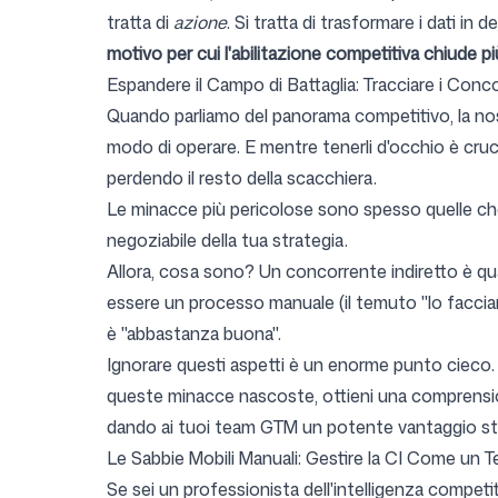
tratta di
azione
. Si tratta di trasformare i dati in
motivo per cui l'abilitazione competitiva chiude più
Espandere il Campo di Battaglia: Tracciare i Concor
Quando parliamo del panorama competitivo, la nost
modo di operare. E mentre tenerli d'occhio è cruc
perdendo il resto della scacchiera.
Le minacce più pericolose sono spesso quelle che
negoziabile della tua strategia.
Allora, cosa sono? Un concorrente indiretto è qua
essere un processo manuale (il temuto "lo facciam
è "abbastanza buona".
Ignorare questi aspetti è un enorme punto cieco. Po
queste minacce nascoste, ottieni una comprensio
dando ai tuoi team GTM un potente vantaggio st
Le Sabbie Mobili Manuali: Gestire la CI Come un 
Se sei un professionista dell'intelligenza compet