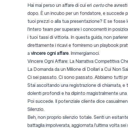
Hai mai perso un affare di cui eri
certo
che avresti 
dopo. È un incubo per un fondatore, e succede pi
tuoi prezzi o alla tua presentazione? E se fosse l
Prezzi
l'intero team per superare i concorrenti in posiz
i tuoi tassi di vittoria. In questa guida, non pa
direttamente i ricavi e forniremo un playbook pra
a
vincere ogni affare
. Immergiamoci.
Vincere Ogni Affare: La Narrativa Competitiva Ch
Strumenti gratuiti
La Domanda da un Milione di Dollari a Cui Non Sa
Ci sei passato. Ci sono passato. Abbiamo tutti pr
Stai ascoltando una registrazione di chiamata, e 
dolenti profondi e ha dipinto magistralmente una vi
Contatti
Poi succede. Il potenziale cliente dice casualmen
Silenzio.
Beh, non proprio silenzio totale. Senti un esitant
battaglia impolverata, aggiornata l'ultima volta sei 