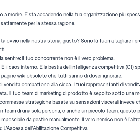
no a morire. E sta accadendo nella tua organizzazione più spes
Seguici
 esattamente per la stessa ragione.
ta ovvio nella nostra storia, giusto? Sono là fuori a tagliare i p
ti.
da sentire: il tuo concorrente non è il vero problema.
 il caos interno. È la bestia dell'intelligenza competitiva (CI) spa
 le pagine wiki obsolete che tutti sanno di dover ignorare.
 vendita combattono alla cieca. I tuoi rappresentanti di vendita 
ata. Il tuo team di marketing di prodotto è sepolto sotto una mo
 scommesse strategiche basate su sensazioni viscerali invece ch
n team di una sola persona, o anche un piccolo team, questo pro
possibile da gestire manualmente. Il vero nemico non è l'altro;
: L'Ascesa dell'Abilitazione Competitiva