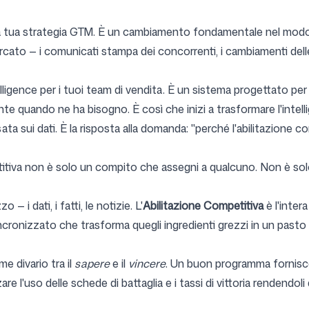
lla tua strategia GTM. È un cambiamento fondamentale nel modo i
cato — i comunicati stampa dei concorrenti, i cambiamenti delle p
lligence per i tuoi team di vendita. È un sistema progettato pe
quando ne ha bisogno. È così che inizi a trasformare l'intelli
sata sui dati. È la risposta alla domanda: "perché l'abilitazione co
titiva non è solo un compito che assegni a qualcuno. Non è solo
— i dati, i fatti, le notizie. L'
Abilitazione Competitiva
è l'inter
cronizzato che trasforma quegli ingredienti grezzi in un pasto s
e divario tra il
sapere
e il
vincere
. Un buon programma fornisce 
zare l'uso delle schede di battaglia e i tassi di vittoria rendendo