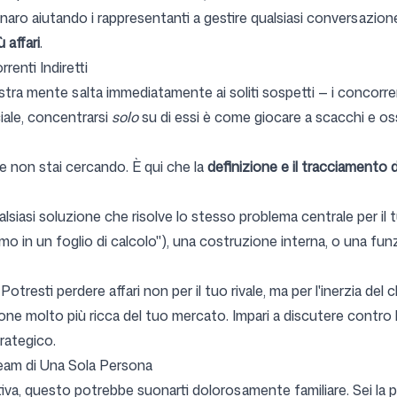
 denaro aiutando i rappresentanti a gestire qualsiasi conversazione
 affari
.
renti Indiretti
ra mente salta immediatamente ai soliti sospetti — i concorren
iale, concentrarsi
solo
su di essi è come giocare a scacchi e osse
 non stai cercando. È qui che la
definizione e il tracciamento d
lsiasi soluzione che risolve lo stesso problema centrale per il 
o in un foglio di calcolo"), una costruzione interna, o una fun
tresti perdere affari non per il tuo rivale, ma per l'inerzia del c
ne molto più ricca del tuo mercato. Impari a discutere contro
rategico.
Team di Una Sola Persona
itiva, questo potrebbe suonarti dolorosamente familiare. Sei la 