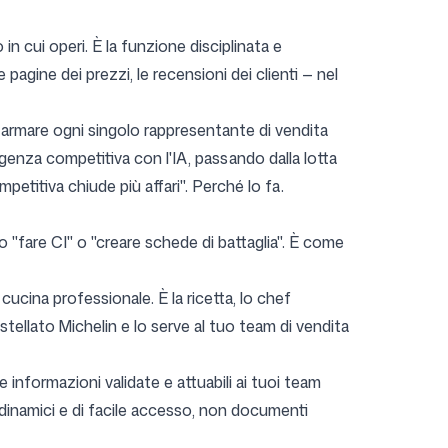
n cui operi. È la funzione disciplinata e
agine dei prezzi, le recensioni dei clienti — nel
r armare ogni singolo rappresentante di vendita
genza competitiva con l'IA, passando dalla lotta
mpetitiva chiude più affari". Perché lo fa.
 "fare CI" o "creare schede di battaglia". È come
a cucina professionale. È la ricetta, lo chef
tellato Michelin e lo serve al tuo team di vendita
informazioni validate e attuabili ai tuoi team
li dinamici e di facile accesso, non documenti