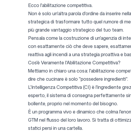
Ecco l'abilitazione competitiva.
Non è solo un'altra parola d'ordine da inserire ne
strategica di trasformare tutto quel rumore di mer
più grande vantaggio strategico del tuo team.
Pensala come la costruzione di un'agenzia di inte
con esattamente ciò che deve sapere, esattamente 
reattiva agli incendi a una strategia proattiva e ba
Cos'è Veramente l'Abilitazione Competitiva?
Mettiamo in chiaro una cosa: l'abilitazione compe
dire che cucinare è solo "possedere ingredienti".
L'Intelligenza Competitiva (CI) è l'ingrediente grezzo 
esperto, il sistema di consegna perfettamente sin
bollente, proprio nel momento del bisogno.
È un programma vivo e dinamico che colma l'enorm
GTM nel flusso del loro lavoro. Si tratta di ottimiz
statici persi in una cartella.