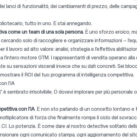
 lanci di funzionalità, dei cambiamenti di prezzo, delle campagne
bliotecario, tutto in uno. E stai annegando.
titiva come un team di una sola persona
. È uno sforzo eroico, m
 cercando solo di raccogliere e organizzare informazioni — l'equ
 lavoro ad alto valore: analisi, strategia e l'effettiva abilitazi
cca l'intero motore GTM. I rappresentanti di vendita operano alla c
ate su sensazioni viscerali invece che su dati concreti. Sei bloc
imostrare il ROI del tuo programma di intelligenza competitiva
.
on l'IA
a" è sembrato irrisolvibile. O dovevi implorare per più personal
petitiva con l'IA
. E non sto parlando di un concetto lontano e fut
 moltiplicatore di forza che finalmente rompe il ciclo del sovracc
ta CI. Lo potenzia. È come dare al nostro detective solitario del
ansionare ogni comunicato stampa, ogni aggiornamento del sito 