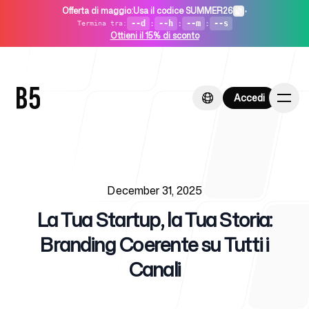
Offerta di maggio
:
Usa il codice SUMMER26
•
--d
:
--h
:
--m
:
--s
Termina tra
:
Ottieni il 15% di sconto
Accedi
Accedi
Published on
Home
December 31, 2025
La Tua Startup, la Tua Storia:
Branding Coerente su Tutti i
Canali
Per startup