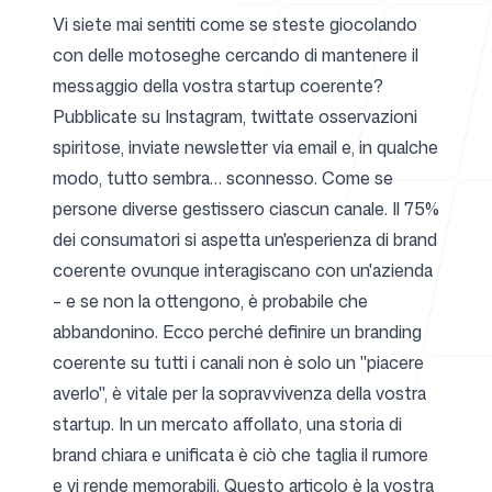
Vi siete mai sentiti come se steste giocolando
con delle motoseghe cercando di mantenere il
Per agenzie
messaggio della vostra startup coerente?
Pubblicate su Instagram, twittate osservazioni
spiritose, inviate newsletter via email e, in qualche
modo, tutto sembra… sconnesso. Come se
Blog
persone diverse gestissero ciascun canale. Il 75%
dei consumatori si aspetta un'esperienza di brand
coerente ovunque interagiscano con un'azienda
– e se non la ottengono, è probabile che
Prezzi
abbandonino. Ecco perché definire un branding
coerente su tutti i canali non è solo un "piacere
averlo", è vitale per la sopravvivenza della vostra
startup. In un mercato affollato, una storia di
Centro assistenza
brand chiara e unificata è ciò che taglia il rumore
e vi rende memorabili. Questo articolo è la vostra