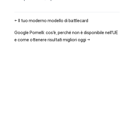
←
Il tuo moderno modello di battlecard
Google Pomelli: cos'è, perché non è disponibile nell'UE
e come ottenere risultati migliori oggi
→
Azienda
Casi d'uso
Homepage
Posizionamento Brand e
Strategia di Marketing
Prezzi
Strategia di Marketing
Chi Siamo