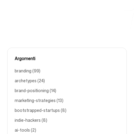
automaticamente — scaricalo in un clic.
BRAND-POSITIONING
AI-TOOLS
BRANDING
DESIGN
DESIGN-MD
Strumenti gratuiti
FAQ
Argomenti
branding (99)
archetypes (24)
brand-positioning (14)
Contatti
marketing-strategies (13)
bootstrapped-startups (8)
indie-hackers (8)
ai-tools (2)
Accedi
Registrati