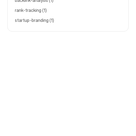
backlink-analysis (1)
rank-tracking (1)
startup-branding (1)
Azienda
Casi d'uso
Homepage
Posizionamento Brand e
Strategia di Marketing
Prezzi
Strategia di Marketing
Chi Siamo
Software di
Blog
Posizionamento del Brand
Diventa partner
Linee guida del brand