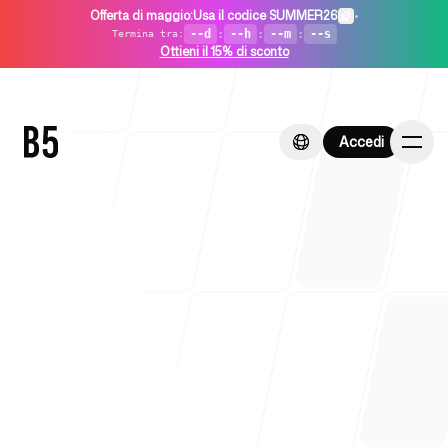
Offerta di maggio
:
Usa il codice SUMMER26
•
--d
:
--h
:
--m
:
--s
Termina tra
:
Ottieni il 15% di sconto
Accedi
Accedi
Home
Per startup