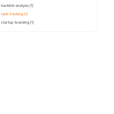
backlink-analysis (1)
rank-tracking (1)
startup-branding (1)
Suporte
s
Impressum
i
Termos
Termos de Afiliado