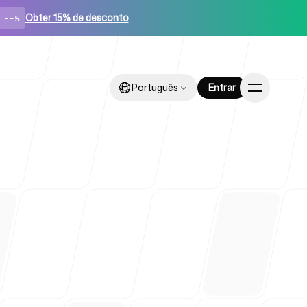
Obter 15% de desconto
--s
Português
Português
Entrar
Entrar
ups