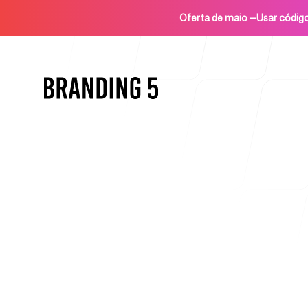
Oferta de maio
—
Usar códi
Início
Para agências