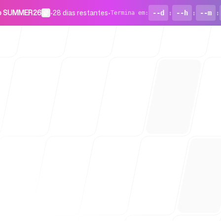
go SUMMER26
•
28 dias restantes
•
--d
:
--h
:
--m
:
Termina em
:
Para start
Blog