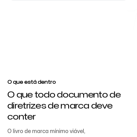
Ferramentas Gratuitas
4k
+
Confiado por mais de 4032 startups, equipes de marketing e
agências criativas
FAQ
O que está dentro
O que todo documento de
Contato
diretrizes de marca deve
conter
O livro de marca mínimo viável,
Entrar
Cadastrar-se