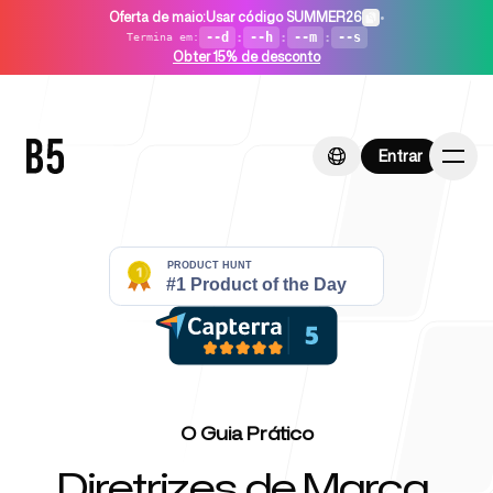
Oferta de maio
:
Usar código SUMMER26
•
--d
:
--h
:
--m
:
--s
Termina em
:
Obter 15% de desconto
Entrar
Entrar
Início
Para startups
O Guia Prático
Diretrizes de Marca,