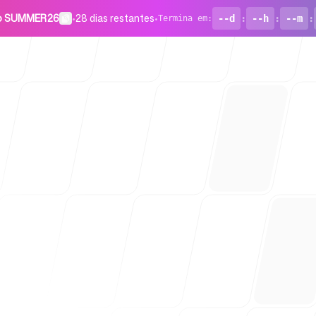
go SUMMER26
•
28 dias restantes
•
--d
:
--h
:
--m
:
Termina em
:
Para start
Blog