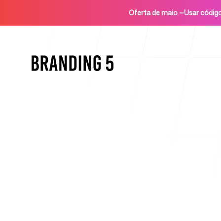
Oferta de maio
—
Usar códi
Início
Para agências