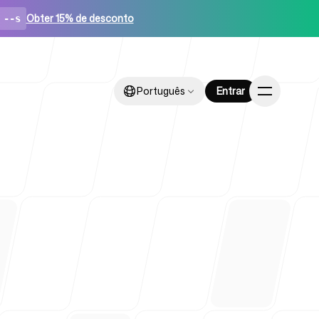
Obter 15% de desconto
--s
Português
Português
Entrar
Entrar
ups