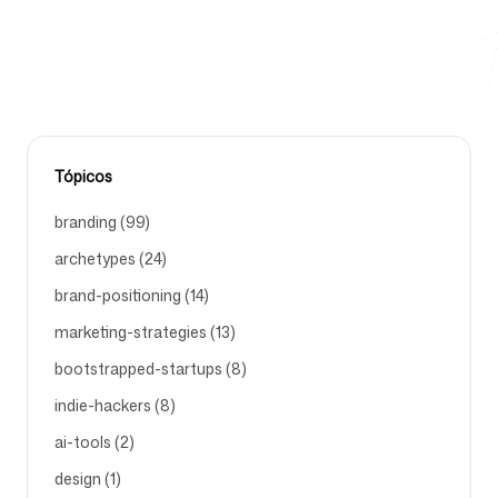
BRAND-BUILDING
Ferramentas Gratuitas
Tópicos
FAQ
branding (99)
archetypes (24)
brand-positioning (14)
marketing-strategies (13)
Contato
bootstrapped-startups (8)
indie-hackers (8)
ai-tools (2)
design (1)
Entrar
Cadastrar-se