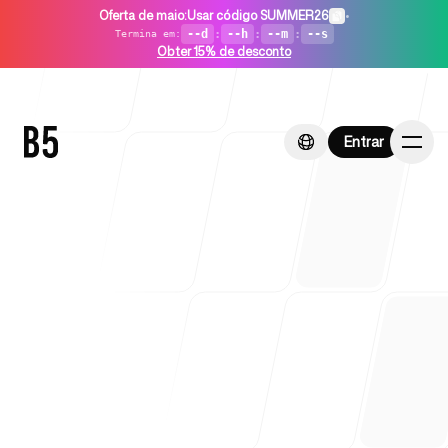
Oferta de maio
:
Usar código SUMMER26
•
--d
:
--h
:
--m
:
--s
Termina em
:
Obter 15% de desconto
Entrar
Entrar
Início
Para startups