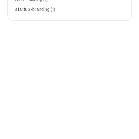
startup-branding (1)
Empresa
Casos de uso
Página Inicial
Posicionamento de Marca e
Estratégia de Marketing
Preços
Estratégia de Marketing
Sobre Nós
Software de
Blog
Posicionamento de Marca
Torne-se parceiro
Diretrizes de Marca
Roadmap
Análise de Concorrentes