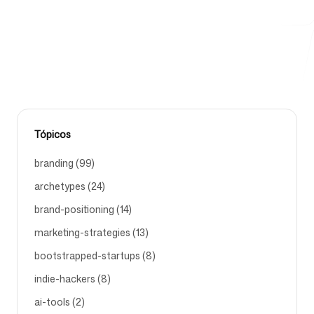
identidade visual e monitoramento de performance.
AI-BRANDING-TOOLS
MARKETING-AGENCY
Ferramentas Gratuitas
Tópicos
FAQ
branding (99)
archetypes (24)
brand-positioning (14)
Contato
marketing-strategies (13)
bootstrapped-startups (8)
indie-hackers (8)
ai-tools (2)
Entrar
Cadastrar-se