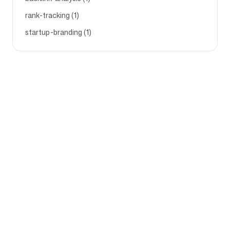
rank-tracking (1)
startup-branding (1)
Empresa
Casos de uso
Página Inicial
Posicionamento de Marca e
Estratégia de Marketing
Preços
Estratégia de Marketing
Sobre Nós
Software de
Blog
Posicionamento de Marca
Torne-se parceiro
Diretrizes de Marca