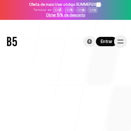
Oferta de maio
:
Usar código SUMMER26
•
--d
:
--h
:
--m
:
--s
Termina em
:
Obter 15% de desconto
Entrar
Entrar
Início
Para startups