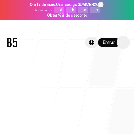
Oferta de maio
:
Usar código SUMMER26
•
--d
:
--h
:
--m
:
--s
Termina em
:
Obter 15% de desconto
Entrar
Entrar
Início
Para startups