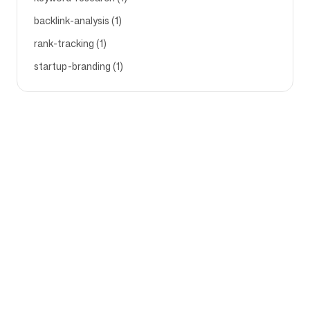
backlink-analysis (1)
rank-tracking (1)
startup-branding (1)
Empresa
Casos de uso
Página Inicial
Posicionamento de Marca e
Estratégia de Marketing
Preços
Estratégia de Marketing
Sobre Nós
Software de
Blog
Posicionamento de Marca