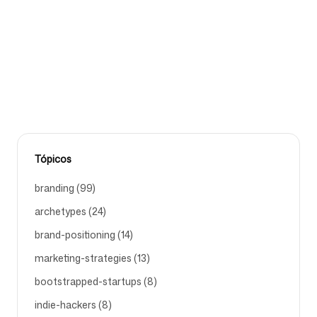
isso, e a única coisa que determina se a IA fala da sua
marca ou da do seu concorrente.
Siga-nos
BRAND-POSITIONING
SEO
AI-TOOLS
BRANDING
Tópicos
branding (99)
archetypes (24)
brand-positioning (14)
marketing-strategies (13)
bootstrapped-startups (8)
indie-hackers (8)