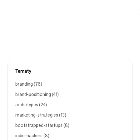
budować na jego podstawie. Branding5 generuje go
automatycznie — pobierz jednym kliknięciem.
Darmowe narzędzia
BRAND-POSITIONING
AI-TOOLS
BRANDING
DESIGN
DESIGN-MD
FAQ
Tematy
branding (76)
brand-positioning (41)
Kontakt
archetypes (24)
marketing-strategies (13)
bootstrapped-startups (8)
indie-hackers (8)
Zaloguj się
Zarejestruj się