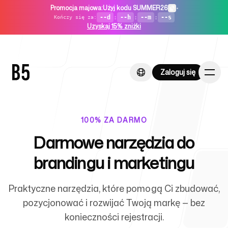
Promocja majowa
:
Użyj kodu SUMMER26
•
--d
:
--h
:
--m
:
--s
Kończy się za
:
Uzyskaj 15% zniżki
Zaloguj się
Zaloguj się
100% ZA DARMO
Darmowe narzędzia do
Strona główna
brandingu i marketingu
Praktyczne narzędzia, które pomogą Ci zbudować,
Dla startupów
pozycjonować i rozwijać Twoją markę — bez
konieczności rejestracji.