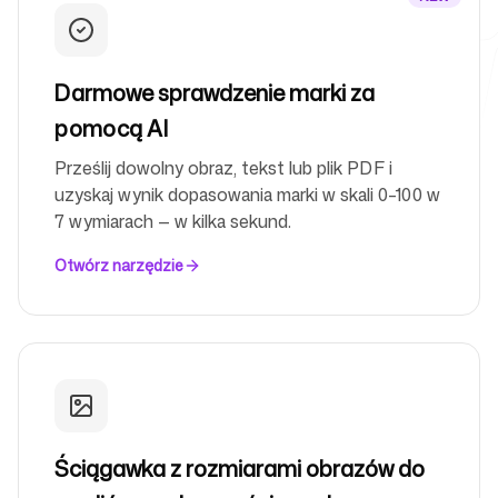
Darmowe narzędzia
Darmowe sprawdzenie marki za
pomocą AI
Prześlij dowolny obraz, tekst lub plik PDF i
uzyskaj wynik dopasowania marki w skali 0–100 w
FAQ
7 wymiarach — w kilka sekund.
Otwórz narzędzie
Kontakt
Ściągawka z rozmiarami obrazów do
Zaloguj się
Zarejestruj się