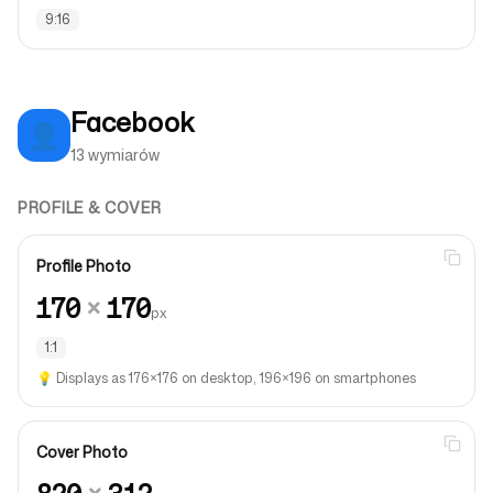
9:16
Facebook
👤
13 wymiarów
PROFILE & COVER
Profile Photo
170
×
170
px
1:1
💡
Displays as 176×176 on desktop, 196×196 on smartphones
Cover Photo