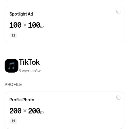
Spotlight Ad
100
×
100
px
1:1
TikTok
🎵
6 wymiarów
PROFILE
Profile Photo
200
×
200
px
1:1