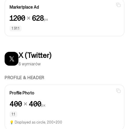
Marketplace Ad
1200
×
628
px
1.91:1
X (Twitter)
𝕏
8 wymiarów
PROFILE & HEADER
Profile Photo
400
×
400
px
1:1
💡
Displayed as circle, 200×200