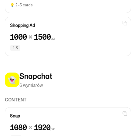
💡
2–5 cards
Shopping Ad
1000
×
1500
px
2:3
Snapchat
👻
6 wymiarów
CONTENT
Snap
1080
×
1920
px