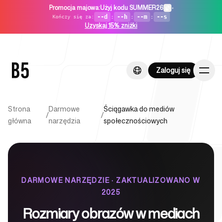
Promocja majowa
:
Użyj kodu SUMMER26
•
--d
:
--h
:
--m
:
--s
Kończy się za
:
Uzyskaj 15% zniżki
Zaloguj się
Zaloguj się
Strona
Darmowe
Ściągawka do mediów
/
/
główna
narzędzia
społecznościowych
Strona główna
DARMOWE NARZĘDZIE · ZAKTUALIZOWANO W
2025
Dla startupów
Rozmiary obrazów w mediach