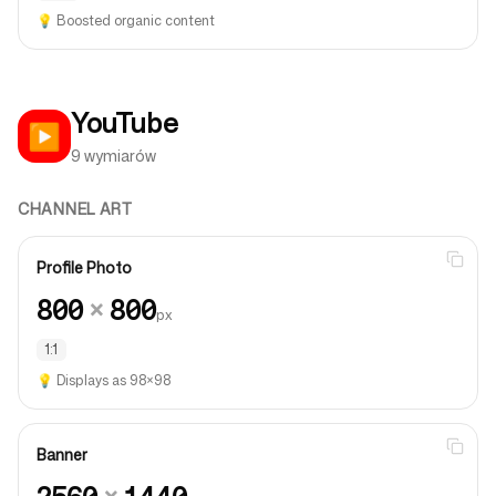
💡
Boosted organic content
YouTube
▶️
9 wymiarów
CHANNEL ART
Profile Photo
800
×
800
px
1:1
💡
Displays as 98×98
Banner