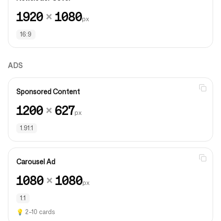
1920
×
1080
px
16:9
ADS
Sponsored Content
1200
×
627
px
1.91:1
Carousel Ad
1080
×
1080
px
1:1
💡
2–10 cards