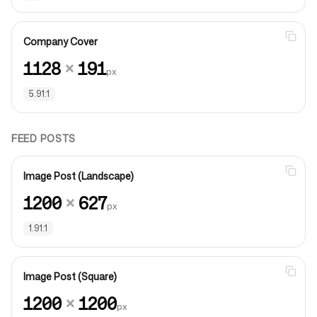
Company Cover
1128
×
191
px
5.91:1
FEED POSTS
Image Post (Landscape)
1200
×
627
px
1.91:1
Image Post (Square)
1200
×
1200
px