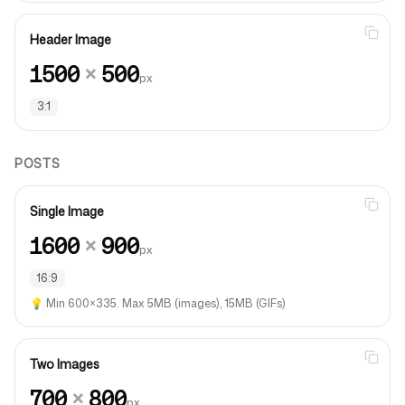
Header Image
1500
×
500
px
3:1
POSTS
Single Image
1600
×
900
px
16:9
💡
Min 600×335. Max 5MB (images), 15MB (GIFs)
Two Images
700
×
800
px