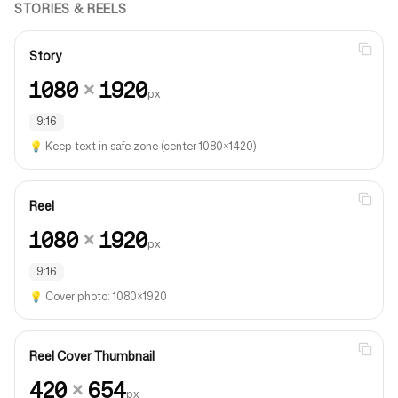
STORIES & REELS
Story
1080
×
1920
px
9:16
💡
Keep text in safe zone (center 1080×1420)
Reel
1080
×
1920
px
9:16
💡
Cover photo: 1080×1920
Reel Cover Thumbnail
420
×
654
px