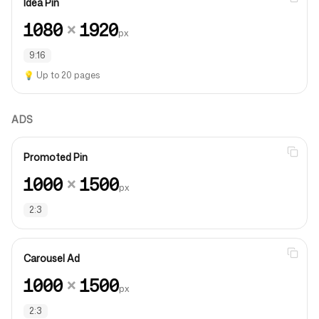
Idea Pin
1080
×
1920
px
9:16
💡
Up to 20 pages
ADS
Promoted Pin
1000
×
1500
px
2:3
Carousel Ad
1000
×
1500
px
2:3