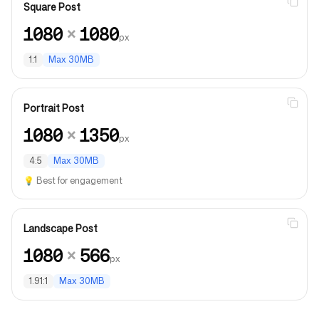
Square Post
1080
×
1080
px
1:1
Max
30MB
Portrait Post
1080
×
1350
px
4:5
Max
30MB
💡
Best for engagement
Landscape Post
1080
×
566
px
1.91:1
Max
30MB