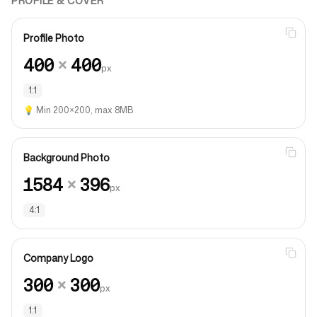
PROFILE & COVER
Profile Photo
400
×
400
px
1:1
💡
Min 200×200, max 8MB
Background Photo
1584
×
396
px
4:1
Company Logo
300
×
300
px
1:1