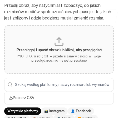
Prześlij obraz, aby natychmiast zobaczyć, do jakich
rozmiarów mediów społecznościowych pasuje, do jakich
jest zbliżony i gdzie będziesz musiał zmienić rozmiar.
Darmowe narzędzia
Przeciągnij i upuść obraz lub kliknij, aby przeglądać
FAQ
PNG, JPG, WebP, GIF — przetwarzane w całości w Twojej
przeglądarce, nic nie jest przesyłane
Kontakt
Pobierz CSV
Wszystkie platformy
📸
Instagram
👤
Facebook
Zaloguj się
Zarejestruj się