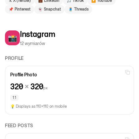
𝕏
X (Twitter)
💼
LinkedIn
🎵
TikTok
▶️
YouTube
📌
Pinterest
👻
Snapchat
🧵
Threads
Obserwuj nas
Instagram
📸
12 wymiarów
PROFILE
Profile Photo
320
×
320
px
1:1
💡
Displays as 110×110 on mobile
FEED POSTS