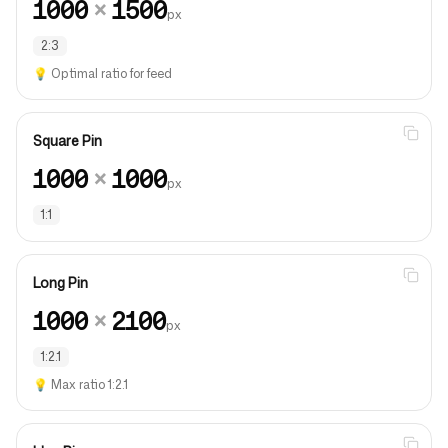
1000
×
1500
px
2:3
💡
Optimal ratio for feed
Square Pin
1000
×
1000
px
1:1
Long Pin
1000
×
2100
px
1:2.1
💡
Max ratio 1:2.1