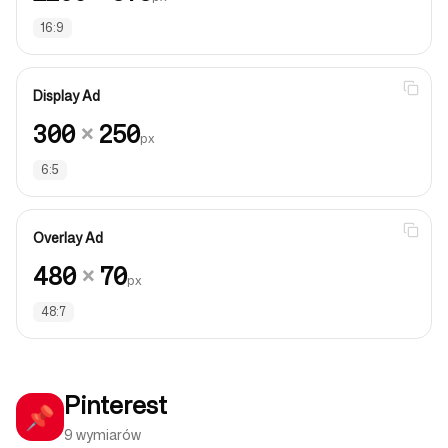
16:9
Display Ad
300
×
250
px
6:5
Overlay Ad
480
×
70
px
48:7
Pinterest
📌
9 wymiarów