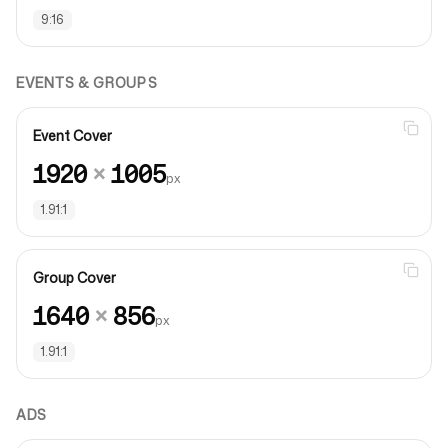
9:16
EVENTS & GROUPS
Event Cover
1920
×
1005
px
1.91:1
Group Cover
1640
×
856
px
1.91:1
ADS