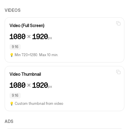
VIDEOS
Video (Full Screen)
1080
×
1920
px
9:16
💡
Min 720×1280. Max 10 min.
Video Thumbnail
1080
×
1920
px
9:16
💡
Custom thumbnail from video
ADS