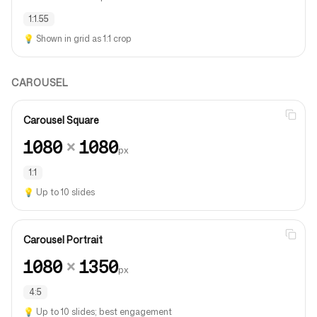
1:1.55
💡
Shown in grid as 1:1 crop
CAROUSEL
Carousel Square
1080
×
1080
px
1:1
💡
Up to 10 slides
Carousel Portrait
1080
×
1350
px
4:5
💡
Up to 10 slides; best engagement