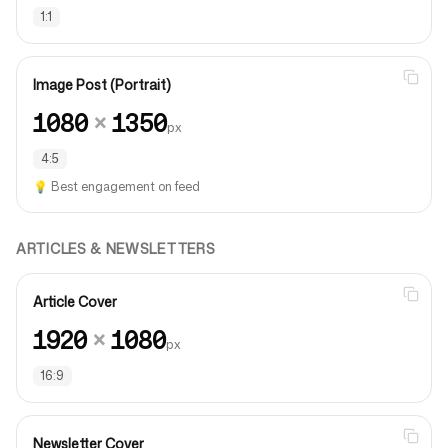
1:1
Image Post (Portrait)
1080
×
1350
px
4:5
💡
Best engagement on feed
ARTICLES & NEWSLETTERS
Article Cover
1920
×
1080
px
16:9
Newsletter Cover