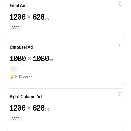
Feed Ad
1200
×
628
px
1.91:1
Carousel Ad
1080
×
1080
px
1:1
💡
2–10 cards
Right Column Ad
1200
×
628
px
1.91:1