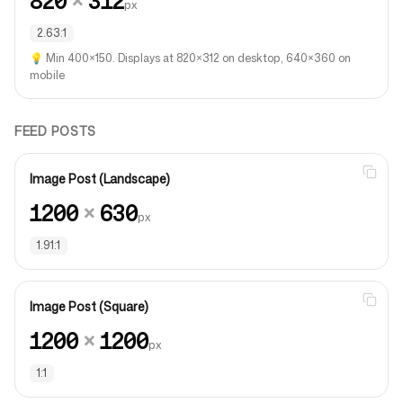
820
×
312
px
2.63:1
💡
Min 400×150. Displays at 820×312 on desktop, 640×360 on
mobile
FEED POSTS
Image Post (Landscape)
1200
×
630
px
1.91:1
Image Post (Square)
1200
×
1200
px
1:1