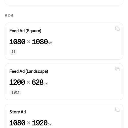
ADS
Feed Ad (Square)
1080
×
1080
px
1:1
Feed Ad (Landscape)
1200
×
628
px
1.91:1
Story Ad
1080
×
1920
px