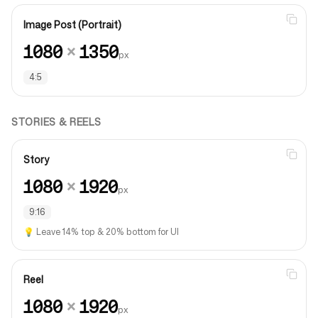
Image Post (Portrait)
1080
×
1350
px
4:5
STORIES & REELS
Story
1080
×
1920
px
9:16
💡
Leave 14% top & 20% bottom for UI
Reel
1080
×
1920
px