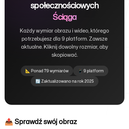
społecznościowych
Ściąga
Dla agencji
Każdy wymiar obrazu i wideo, którego
potrzebujesz dla 9 platform. Zawsze
aktualne. Kliknij dowolny rozmiar, aby
Blog
skopiować.
📐 Ponad 79 wymiarów
📱 9 platform
🔄 Zaktualizowano na rok 2025
Cennik
Centrum pomocy
📤 Sprawdź swój obraz