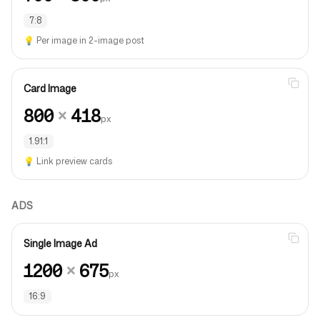
7:8
💡
Per image in 2-image post
Card Image
800
×
418
px
1.91:1
💡
Link preview cards
ADS
Single Image Ad
1200
×
675
px
16:9