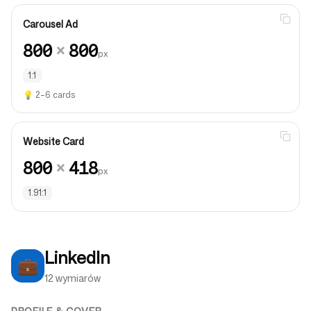
Carousel Ad
800
×
800
px
1:1
💡
2–6 cards
Website Card
800
×
418
px
1.91:1
LinkedIn
💼
12 wymiarów