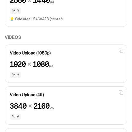
2560
×
1440
px
16:9
💡
Safe area: 1546×423 (center)
VIDEOS
Video Upload (1080p)
1920
×
1080
px
16:9
Video Upload (4K)
3840
×
2160
px
16:9