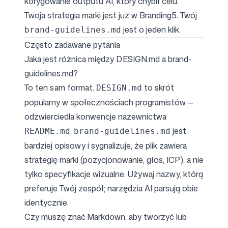
korygowanie outputu AI, który chybił celu.
Twoja strategia marki jest już w Branding5. Twój
jest o jeden klik.
brand-guidelines.md
Często zadawane pytania
Jaka jest różnica między DESIGN.md a brand-
guidelines.md?
To ten sam format.
to skrót
DESIGN.md
popularny w społecznościach programistów —
odzwierciedla konwencje nazewnictwa
.
jest
README.md
brand-guidelines.md
bardziej opisowy i sygnalizuje, że plik zawiera
strategię marki (pozycjonowanie, głos, ICP), a nie
tylko specyfikacje wizualne. Używaj nazwy, którą
preferuje Twój zespół; narzędzia AI parsują obie
identycznie.
Czy muszę znać Markdown, aby tworzyć lub