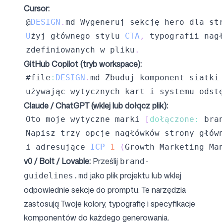
Cursor:
@
DESIGN
.
md
Wygeneruj
 sekcję hero dla st
U
żyj głównego stylu 
CTA
,
zdefiniowanych w pliku
.
GitHub Copilot (tryb workspace):
#file
:
DESIGN
.
md
Zbuduj
używając wytycznych kart i systemu odst
Claude / ChatGPT (wklej lub dołącz plik):
Oto
 moje wytyczne marki 
[
do
łączone
:
 bra
Napisz
 trzy opcje nagłówków strony głów
i adresujące 
ICP
1
(
Growth
Marketing
Ma
v0 / Bolt / Lovable:
Prześlij
brand-
jako plik projektu lub wklej
guidelines.md
odpowiednie sekcje do promptu. Te narzędzia
zastosują Twoje kolory, typografię i specyfikacje
komponentów do każdego generowania.