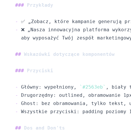
###
 Przykłady
-
-
##
 Wskazówki dotyczące komponentów
###
 Przyciski
-
 Główny: wypełniony, 
`#2563eb`
-
 Drugorzędny: outlined, obramowanie 1p
-
-
##
 Dos and Don'ts