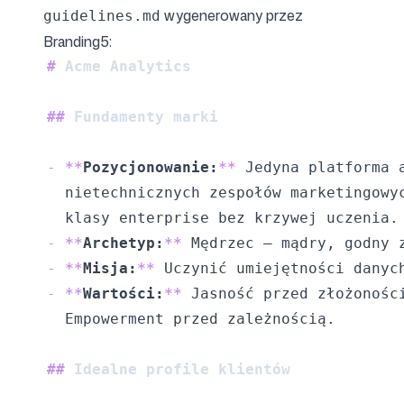
wygenerowany przez
guidelines.md
Branding5:
#
 Acme Analytics
##
 Fundamenty marki
-
**
Pozycjonowanie:
**
-
**
Archetyp:
**
-
**
Misja:
**
-
**
Wartości:
**
##
 Idealne profile klientów