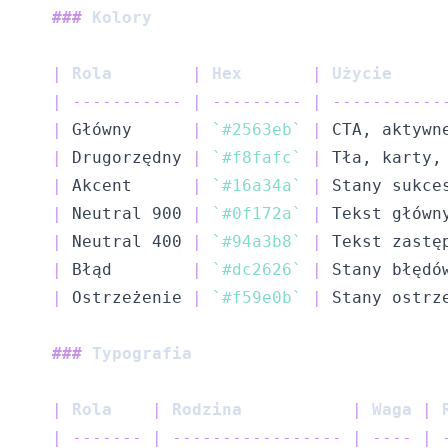
###
 Kolory
|
 Rola        
|
 Hex       
|
 Użycie     
|
-----------
|
---------
|
-----------
|
 Główny      
|
`#2563eb`
|
 CTA, aktywn
|
 Drugorzędny 
|
`#f8fafc`
|
 Tła, karty,
|
 Akcent      
|
`#16a34a`
|
 Stany sukce
|
 Neutral 900 
|
`#0f172a`
|
 Tekst główn
|
 Neutral 400 
|
`#94a3b8`
|
 Tekst zastę
|
 Błąd        
|
`#dc2626`
|
 Stany błędó
|
 Ostrzeżenie 
|
`#f59e0b`
|
 Stany ostrz
###
 Typografia
|
 Rola    
|
 Rodzina           
|
 Waga 
|
 
|
-------
|
-----------------
|
----
|