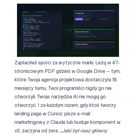
Dla agencji
Blog
Zapłaciłeś sporo za wytyczne marki. Leżą w 47-
stronicowym PDF gdzieś w Google Drive — tym,
które Twoja agencja projektowa dostarczyła 18
miesięcy temu. Twoi programiści nigdy go nie
Cennik
otworzyli. Twoje narzędzia AI nie mogą go
otworzyć. I za każdym razem, gdy ktoś tworzy
landing page w Cursor, pisze e-mail
marketingowy z Claude lub buduje komponent w
Centrum pomocy
v0, zaczyna od zera:
„Jaki był nasz główny