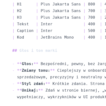
|
 H1      
|
 Plus Jakarta Sans 
|
 800  
|
 
|
 H2      
|
 Plus Jakarta Sans 
|
 700  
|
 
|
 H3      
|
 Plus Jakarta Sans 
|
 700  
|
 
|
 Tekst   
|
 Inter             
|
 400  
|
 
|
 Caption 
|
 Inter             
|
 500  
|
 
|
 Kod     
|
 JetBrains Mono    
|
 400  
|
 
##
 Głos i ton marki
-
**
Głos:
**
-
**
Zmiany tonu:
**
-
**
Styl zdań:
**
-
**
Unikaj:
**