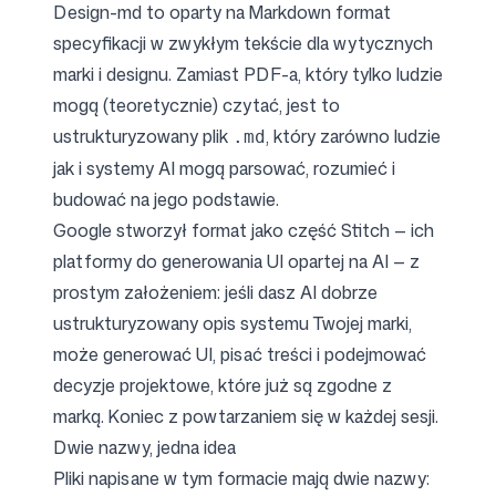
Design-md to oparty na Markdown format
specyfikacji w zwykłym tekście dla wytycznych
marki i designu. Zamiast PDF-a, który tylko ludzie
Obserwuj nas
mogą (teoretycznie) czytać, jest to
ustrukturyzowany plik
, który zarówno ludzie
.md
jak i systemy AI mogą parsować, rozumieć i
budować na jego podstawie.
Google stworzył format jako część Stitch — ich
platformy do generowania UI opartej na AI — z
prostym założeniem: jeśli dasz AI dobrze
ustrukturyzowany opis systemu Twojej marki,
może generować UI, pisać treści i podejmować
decyzje projektowe, które już są zgodne z
marką. Koniec z powtarzaniem się w każdej sesji.
Dwie nazwy, jedna idea
Pliki napisane w tym formacie mają dwie nazwy: