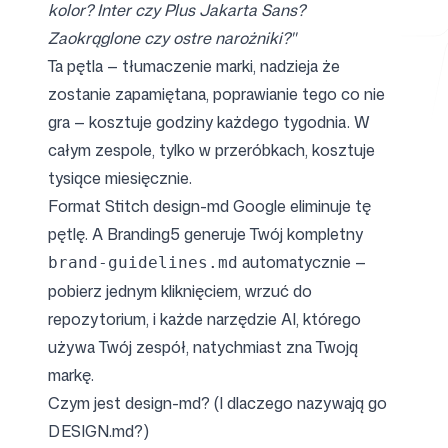
kolor? Inter czy Plus Jakarta Sans?
Zaokrąglone czy ostre narożniki?"
Ta pętla — tłumaczenie marki, nadzieja że
Darmowe narzędzia
zostanie zapamiętana, poprawianie tego co nie
gra — kosztuje godziny każdego tygodnia. W
całym zespole, tylko w przeróbkach, kosztuje
tysiące miesięcznie.
FAQ
Format Stitch design-md Google
eliminuje tę
pętlę. A
Branding5
generuje Twój kompletny
automatycznie —
brand-guidelines.md
pobierz jednym kliknięciem, wrzuć do
Kontakt
repozytorium, i każde narzędzie AI, którego
używa Twój zespół, natychmiast zna Twoją
markę.
Czym jest design-md? (I dlaczego nazywają go
DESIGN.md?)
Zaloguj się
Zarejestruj się