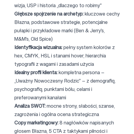
wizja, USP i historia „dlaczego to robimy"
Głębsze spojrzenie na archetyp:
kluczowe cechy
Błazna, podstawowe strategie, potencjalne
pułapki i przykładowe marki (Ben & Jerry's,
M&M's, Old Spice)
Identyfikacja wizualna:
pełny system kolorów z
hex, CMYK, HSL i stanami hover; hierarchia
typografii z wagami i zasadami użycia
Idealny profil klienta:
kompletna persona —
„Uważny Nowoczesny Rodzic" — z demografią,
psychografią, punktami bólu, celami i
preferowanymi kanałami
Analiza SWOT:
mocne strony, słabości, szanse,
zagrożenia i ogólna ocena strategiczna
Copy marketingowy:
8 nagłówków napisanych
głosem Błazna, 5 CTA z taktykami pilności i