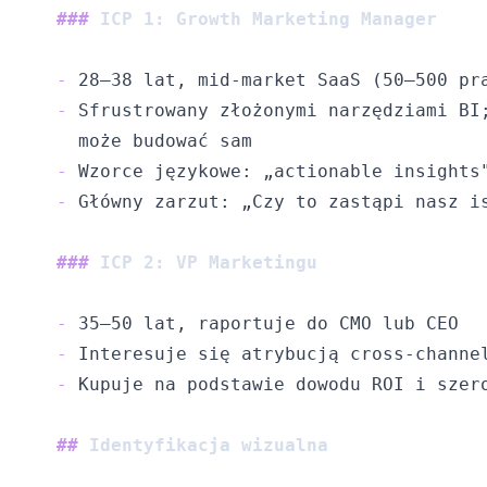
###
 ICP 1: Growth Marketing Manager
-
-
-
-
###
 ICP 2: VP Marketingu
-
-
-
##
 Identyfikacja wizualna