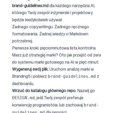
brand-guidelines.md
dla każdego narzędzia AI,
którego Twój zespół inżynierski i projektowy
będzie kiedykolwiek używał
Żadnego copywritingu. Żadnego ręcznego
formatowania. Żadnej wiedzy o Markdown
potrzebnej.
Pierwsze kroki: pięciominutowa lista kontrolna
Masz już strategię marki? Oto jak przejść od zera
do systemu marki gotowego na AI w pięć minut:
Wygeneruj swój plik.
Uruchom analizę marki w
Branding5
i pobierz
z
brand-guidelines.md
dashboardu.
Wrzuć do katalogu głównego repo.
Nazwij go
, jeśli Twój zespół preferuje
DESIGN.md
konwencję programistów, lub zachowaj
brand-
dla jasności.
guidelines.md