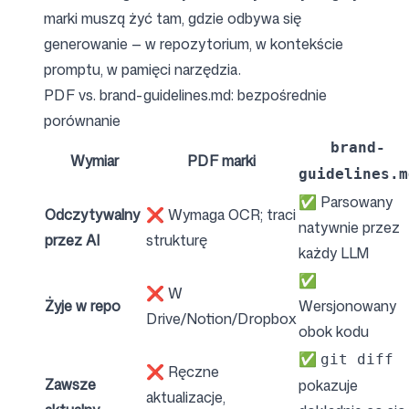
marki muszą żyć tam, gdzie odbywa się
generowanie — w repozytorium, w kontekście
promptu, w pamięci narzędzia.
PDF vs. brand-guidelines.md: bezpośrednie
porównanie
brand-
Wymiar
PDF marki
guidelines.m
✅ Parsowany
Odczytywalny
❌ Wymaga OCR; traci
natywnie przez
przez AI
strukturę
każdy LLM
✅
❌ W
Żyje w repo
Wersjonowany
Drive/Notion/Dropbox
obok kodu
✅
git diff
❌ Ręczne
Zawsze
pokazuje
aktualizacje,