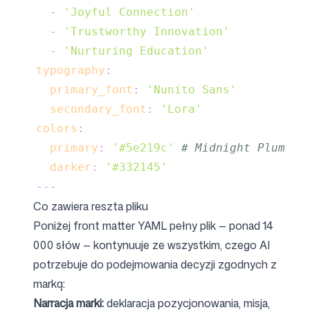
-
'Joyful Connection'
-
'Trustworthy Innovation'
-
'Nurturing Education'
typography
:
primary_font
:
'Nunito Sans'
secondary_font
:
'Lora'
colors
:
primary
:
'#5e219c'
# Midnight Plum
darker
:
'#332145'
---
Co zawiera reszta pliku
Poniżej front matter YAML pełny plik — ponad 14
000 słów — kontynuuje ze wszystkim, czego AI
potrzebuje do podejmowania decyzji zgodnych z
marką:
Narracja marki:
deklaracja pozycjonowania, misja,