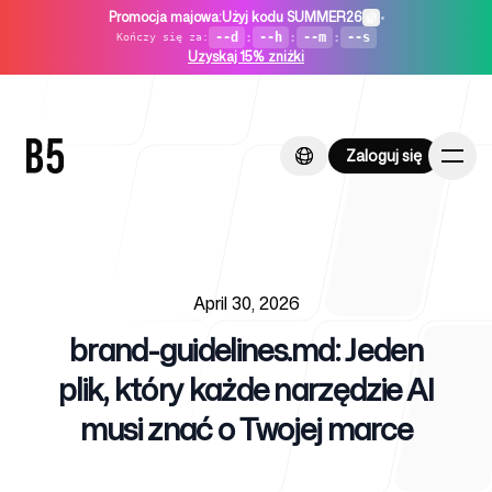
Promocja majowa
:
Użyj kodu SUMMER26
•
--d
:
--h
:
--m
:
--s
Kończy się za
:
Uzyskaj 15% zniżki
Zaloguj się
Zaloguj się
Published on
Strona główna
April 30, 2026
brand-guidelines.md: Jeden
plik, który każde narzędzie AI
musi znać o Twojej marce
Dla startupów