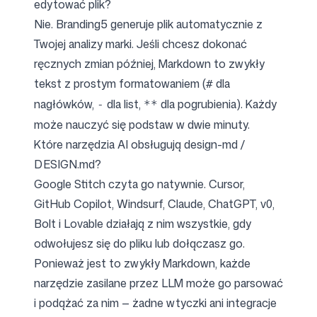
edytować plik?
Nie. Branding5 generuje plik automatycznie z
Twojej analizy marki. Jeśli chcesz dokonać
ręcznych zmian później, Markdown to zwykły
tekst z prostym formatowaniem (
dla
#
nagłówków,
dla list,
dla pogrubienia). Każdy
-
**
może nauczyć się podstaw w dwie minuty.
Które narzędzia AI obsługują design-md /
DESIGN.md?
Google Stitch czyta go natywnie. Cursor,
GitHub Copilot, Windsurf, Claude, ChatGPT, v0,
Bolt i Lovable działają z nim wszystkie, gdy
odwołujesz się do pliku lub dołączasz go.
Ponieważ jest to zwykły Markdown, każde
narzędzie zasilane przez LLM może go parsować
i podążać za nim — żadne wtyczki ani integracje