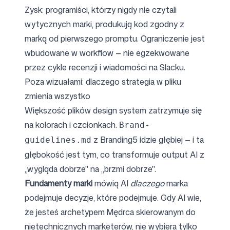
Zysk: programiści, którzy nigdy nie czytali
wytycznych marki, produkują kod zgodny z
marką od pierwszego promptu. Ograniczenie jest
wbudowane w workflow — nie egzekwowane
przez cykle recenzji i wiadomości na Slacku.
Poza wizuałami: dlaczego strategia w pliku
zmienia wszystko
Większość plików design system zatrzymuje się
na kolorach i czcionkach.
Brand-
z Branding5 idzie głębiej — i ta
guidelines.md
głębokość jest tym, co transformuje output AI z
„wygląda dobrze" na „brzmi dobrze".
Fundamenty marki
mówią AI
dlaczego
marka
podejmuje decyzje, które podejmuje. Gdy AI wie,
że jesteś archetypem Mędrca skierowanym do
nietech­nicznych marketerów, nie wybiera tylko