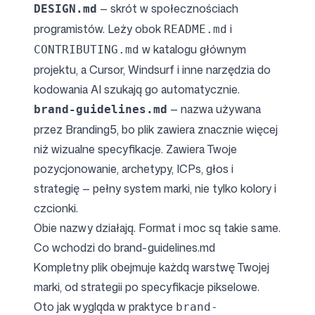
— skrót w społecznościach
DESIGN.md
programistów. Leży obok
i
README.md
w katalogu głównym
CONTRIBUTING.md
projektu, a Cursor, Windsurf i inne narzędzia do
kodowania AI szukają go automatycznie.
— nazwa używana
brand-guidelines.md
przez Branding5, bo plik zawiera znacznie więcej
niż wizualne specyfikacje. Zawiera Twoje
pozycjonowanie, archetypy, ICPs, głos i
strategię — pełny system marki, nie tylko kolory i
czcionki.
Obie nazwy działają. Format i moc są takie same.
Co wchodzi do brand-guidelines.md
Kompletny plik obejmuje każdą warstwę Twojej
marki, od strategii po specyfikacje pikselowe.
Oto jak wygląda w praktyce
brand-