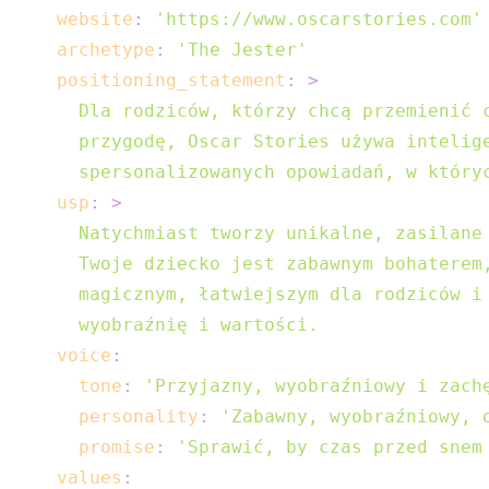
website
:
'https://www.oscarstories.com'
archetype
:
'The Jester'
positioning_statement
:
>
  spersonalizowanych opowiadań, w który
usp
:
>
  wyobraźnię i wartości.
voice
:
tone
:
'Przyjazny, wyobraźniowy i zach
personality
:
'Zabawny, wyobraźniowy, 
promise
:
'Sprawić, by czas przed snem
values
: