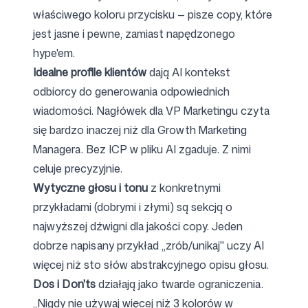
właściwego koloru przycisku — pisze copy, które
jest jasne i pewne, zamiast napędzonego
hype'em.
Idealne profile klientów
dają AI kontekst
odbiorcy do generowania odpowiednich
wiadomości. Nagłówek dla VP Marketingu czyta
się bardzo inaczej niż dla Growth Marketing
Managera. Bez ICP w pliku AI zgaduje. Z nimi
celuje precyzyjnie.
Wytyczne głosu i tonu
z konkretnymi
przykładami (dobrymi i złymi) są sekcją o
najwyższej dźwigni dla jakości copy. Jeden
dobrze napisany przykład „zrób/unikaj" uczy AI
więcej niż sto słów abstrakcyjnego opisu głosu.
Dos i Don'ts
działają jako twarde ograniczenia.
„Nigdy nie używaj więcej niż 3 kolorów w