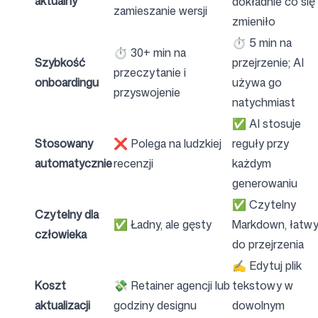
aktualny
dokładnie co się
zamieszanie wersji
zmieniło
⏱ 5 min na
⏱ 30+ min na
Szybkość
przejrzenie; AI
przeczytanie i
onboardingu
używa go
przyswojenie
natychmiast
✅ AI stosuje
Stosowany
❌ Polega na ludzkiej
reguły przy
automatycznie
recenzji
każdym
generowaniu
✅ Czytelny
Czytelny dla
✅ Ładny, ale gęsty
Markdown, łatw
człowieka
do przejrzenia
✍️ Edytuj plik
Koszt
💸 Retainer agencji lub
tekstowy w
aktualizacji
godziny designu
dowolnym