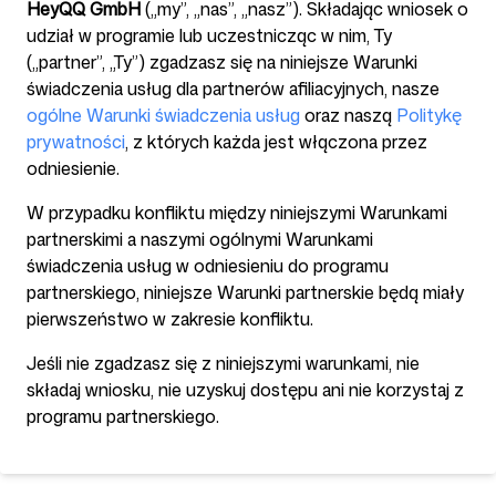
HeyQQ GmbH
(„my”, „nas”, „nasz”). Składając wniosek o
udział w programie lub uczestnicząc w nim, Ty
(„partner”, „Ty”) zgadzasz się na niniejsze Warunki
Darmowe narzędzia
świadczenia usług dla partnerów afiliacyjnych, nasze
ogólne Warunki świadczenia usług
oraz naszą
Politykę
prywatności
, z których każda jest włączona przez
odniesienie.
W przypadku konfliktu między niniejszymi Warunkami
FAQ
partnerskimi a naszymi ogólnymi Warunkami
świadczenia usług w odniesieniu do programu
partnerskiego, niniejsze Warunki partnerskie będą miały
pierwszeństwo w zakresie konfliktu.
Kontakt
Jeśli nie zgadzasz się z niniejszymi warunkami, nie
składaj wniosku, nie uzyskuj dostępu ani nie korzystaj z
programu partnerskiego.
Zaloguj się
Zarejestruj się