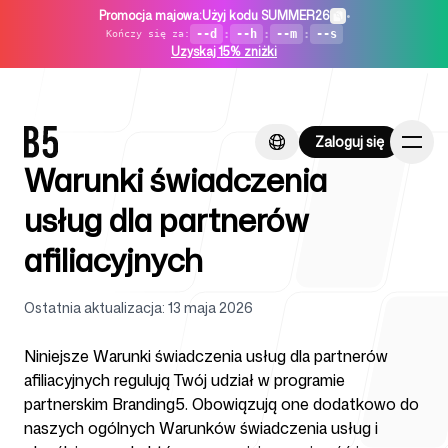
Promocja majowa
:
Użyj kodu SUMMER26
•
--d
:
--h
:
--m
:
--s
Kończy się za
:
Uzyskaj 15% zniżki
Zaloguj się
Zaloguj się
Warunki świadczenia
usług dla partnerów
afiliacyjnych
Strona główna
Ostatnia aktualizacja
:
13 maja 2026
Niniejsze Warunki świadczenia usług dla partnerów
afiliacyjnych regulują Twój udział w programie
Dla startupów
partnerskim Branding5. Obowiązują one dodatkowo do
naszych ogólnych Warunków świadczenia usług i