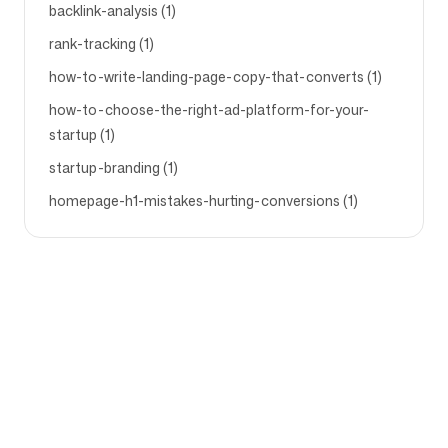
backlink-analysis (1)
rank-tracking (1)
how-to-write-landing-page-copy-that-converts (1)
how-to-choose-the-right-ad-platform-for-your-
startup (1)
startup-branding (1)
homepage-h1-mistakes-hurting-conversions (1)
Firma
Przypadki użycia
Strona główna
Pozycjonowanie marki i
strategia marketingowa