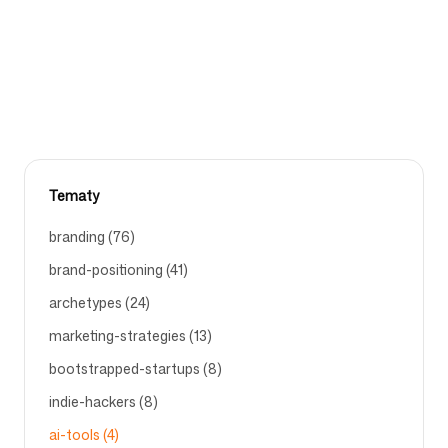
marce Twojego konkurenta.
Obserwuj nas
BRAND-POSITIONING
SEO
AI-TOOLS
BRANDING
Tematy
branding (76)
brand-positioning (41)
archetypes (24)
marketing-strategies (13)
bootstrapped-startups (8)
indie-hackers (8)
ai-tools (4)