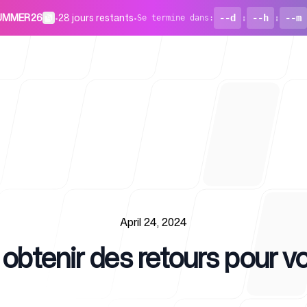
 SUMMER26
•
28 jours restants
•
--d
:
--h
:
--m
Se termine dans
:
Pour les st
April 24, 2024
tenir des retours pour vo
Blog