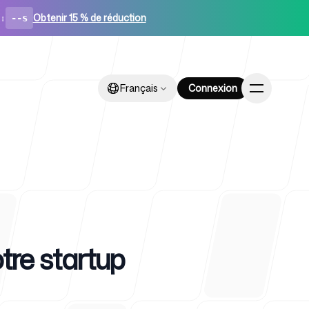
Obtenir 15 % de réduction
:
--s
Français
Français
Connexion
Connexion
artups
tre startup