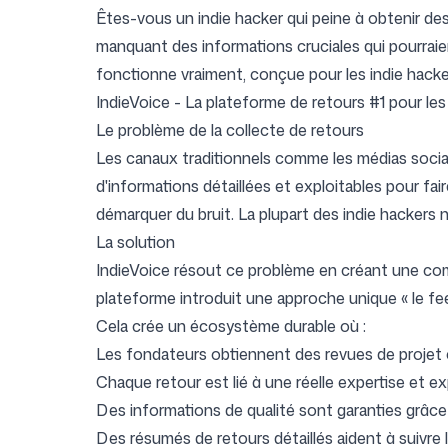
Êtes-vous un indie hacker qui peine à obtenir des
manquant des informations cruciales qui pourraien
fonctionne vraiment, conçue pour les indie hacke
Tarifs
IndieVoice - La plateforme de retours #1 pour les
Le problème de la collecte de retours
Les canaux traditionnels comme les médias socia
d'informations détaillées et exploitables pour fai
démarquer du bruit. La plupart des indie hackers 
Outils gratuits
La solution
IndieVoice résout ce problème en créant une com
plateforme introduit une approche unique « le fee
Cela crée un écosystème durable où :
Contact
Les fondateurs obtiennent des revues de projet c
Chaque retour est lié à une réelle expertise et e
Des informations de qualité sont garanties grâce
Des résumés de retours détaillés aident à suivre 