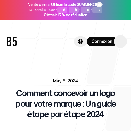
Vente de mai
:
Utiliser le code SUMMER26
•
--d
:
--h
:
--m
:
--s
Se termine dans
:
Obtenir 15 % de réduction
Connexion
Connexion
Published on
Accueil
May 6, 2024
Comment concevoir un logo
pour votre marque : Un guide
étape par étape 2024
Pour les startups