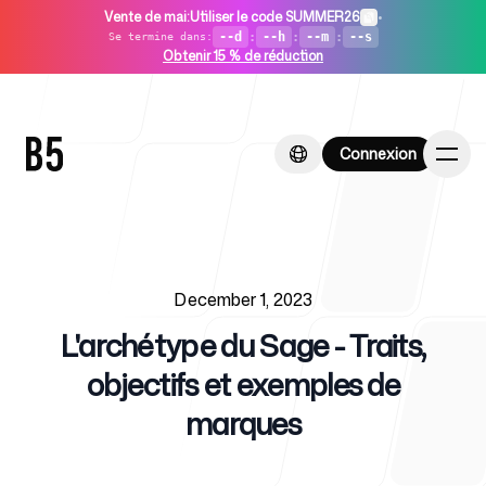
Vente de mai
:
Utiliser le code SUMMER26
•
--d
:
--h
:
--m
:
--s
Se termine dans
:
Obtenir 15 % de réduction
Connexion
Connexion
Published on
Accueil
December 1, 2023
L'archétype du Sage - Traits,
objectifs et exemples de
marques
Pour les startups