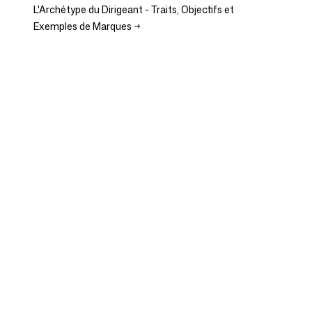
L'Archétype du Dirigeant - Traits, Objectifs et
Exemples de Marques
→
Entreprise
Cas d'usage
Page d'accueil
Positionnement de marque
et stratégie marketing
Tarifs
Stratégie marketing
À propos de nous
Logiciel de Positionnement
Blog
de Marque
Devenir partenaire
Lignes directrices de
marque