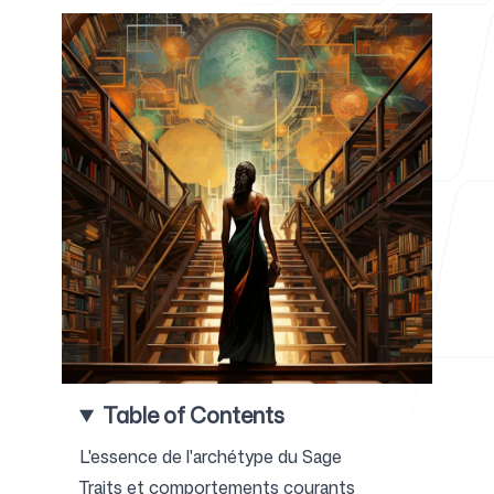
Pour les agences
Blog
Tarifs
Table of Contents
Centre d'aide
L'essence de l'archétype du Sage
Traits et comportements courants