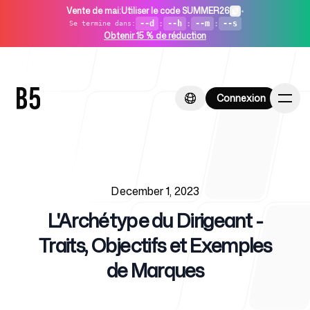
Vente de mai
:
Utiliser le code SUMMER26
•
--d
:
--h
:
--m
:
--s
Se termine dans
:
Obtenir 15 % de réduction
Connexion
Connexion
Published on
Accueil
December 1, 2023
L'Archétype du Dirigeant -
Traits, Objectifs et Exemples
de Marques
Pour les startups