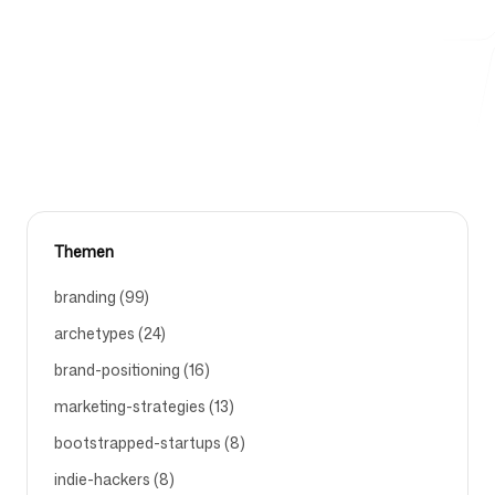
verstehen und umsetzen können. Branding5 generiert
sie automatisch — mit einem Klick downloaden.
Kostenlose Tools
BRAND-POSITIONING
AI-TOOLS
BRANDING
DESIGN
DESIGN-MD
FAQ
Themen
branding (99)
archetypes (24)
Kontakt
brand-positioning (16)
marketing-strategies (13)
bootstrapped-startups (8)
indie-hackers (8)
Anmelden
Registrieren