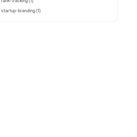
rank-tracking (1)
startup-branding (1)
Support
s
Impressum
F
Nutzungsbedingungen
Affiliate-Bedingungen
Datenschutzerklärung