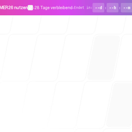
MER26 nutzen
•
28 Tage verbleibend
•
--d
:
--h
:
--m
Endet in
:
Für Startu
Blog