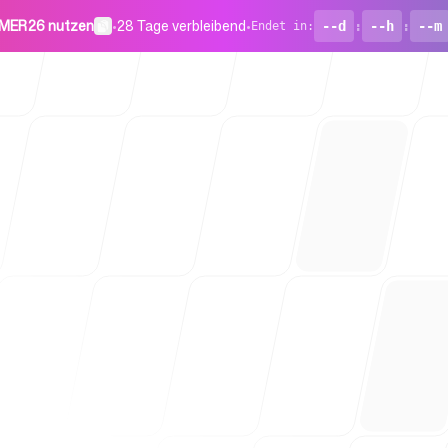
MER26 nutzen
•
28 Tage verbleibend
•
--d
:
--h
:
--m
Endet in
:
Für Startu
Blog