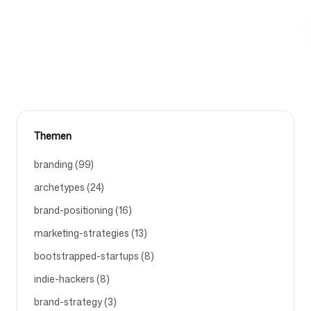
Kunden zu verärgern.
REBRANDING
Kostenlose Tools
FAQ
Themen
branding (99)
archetypes (24)
brand-positioning (16)
Kontakt
marketing-strategies (13)
bootstrapped-startups (8)
indie-hackers (8)
brand-strategy (3)
Anmelden
Registrieren