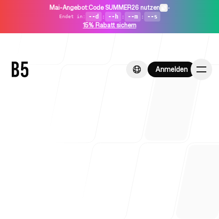
Mai-Angebot
:
Code SUMMER26 nutzen
•
--d
:
--h
:
--m
:
--s
Endet in
:
15% Rabatt sichern
Anmelden
Anmelden
Startseite
Für Startups