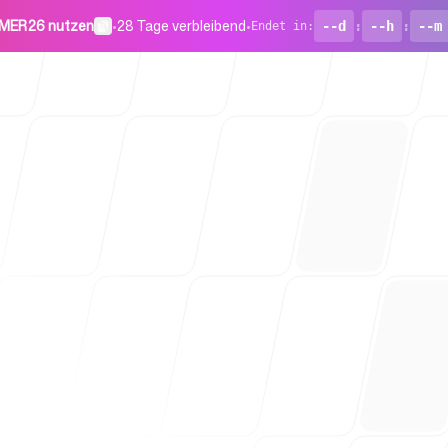
MER26 nutzen
•
28 Tage verbleibend
•
--d
:
--h
:
--m
Endet in
:
Für Startu
Blog