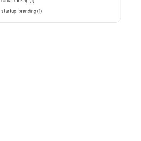
rank-tracking (1)
startup-branding (1)
Support
s
Impressum
F
Nutzungsbedingungen
Affiliate-Bedingungen
Datenschutzerklärung