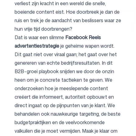
verliest zijn kracht in een wereld die snelle,
boeiende content eist. Hoe doorbreek je dan de
ruis en trek je de aandacht van beslissers waar ze
Gratis hulpmiddelen
hun vrije tijd doorbrengen?
Dat is waar een slimme
Facebook Reels
advertentiestrategie
je geheime wapen wordt.
Dit gaat niet over viraal gaan; het gaat over het
FAQ
genereren van echte bedrijfsresultaten. In dit
B2B-groei playbook snijden we door de onzin
heen om je concrete tactieken te geven. We
onderzoeken hoe je meeslepende content
Contact
creëert die informeert, autoriteit opbouwt en
direct ingaat op de pijnpunten van je klant. We
behandelen ook nauwkeurige targeting, de beste
budgetpraktijken en de veelvoorkomende
valkuilen die je moet vermijden. Maak je klaar om
Inloggen
Aanmelden