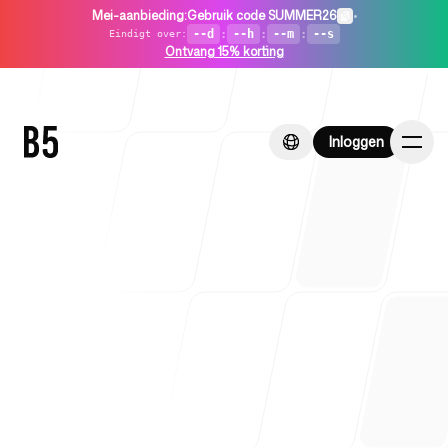
Mei-aanbieding
:
Gebruik code SUMMER26
•
--d
:
--h
:
--m
:
--s
Eindigt over
:
Ontvang 15% korting
Inloggen
Inloggen
Home
Voor startups