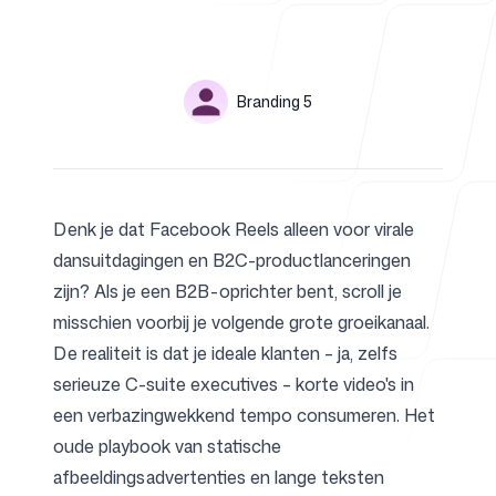
Voor agentschappen
Authors
Name
Branding 5
Twitter
Blog
Denk je dat Facebook Reels alleen voor virale
dansuitdagingen en B2C-productlanceringen
zijn? Als je een
B2B-oprichter
bent, scroll je
misschien voorbij je volgende grote groeikanaal.
Prijzen
De realiteit is dat je ideale klanten – ja, zelfs
serieuze C-suite executives – korte video's in
een verbazingwekkend tempo consumeren. Het
oude playbook van statische
Helpcentrum
afbeeldingsadvertenties en lange teksten