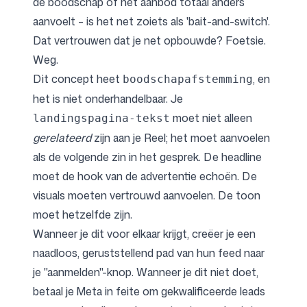
de boodschap of het aanbod totaal anders
aanvoelt – is het net zoiets als 'bait-and-switch'.
Dat vertrouwen dat je net opbouwde? Foetsie.
Weg.
Dit concept heet
, en
boodschapafstemming
het is niet onderhandelbaar. Je
moet niet alleen
landingspagina-tekst
gerelateerd
zijn aan je Reel; het moet aanvoelen
als de volgende zin in het gesprek. De headline
moet de hook van de advertentie echoën. De
visuals moeten vertrouwd aanvoelen. De toon
moet hetzelfde zijn.
Wanneer je dit voor elkaar krijgt, creëer je een
naadloos, geruststellend pad van hun feed naar
je "aanmelden"-knop. Wanneer je dit niet doet,
betaal je Meta in feite om gekwalificeerde leads