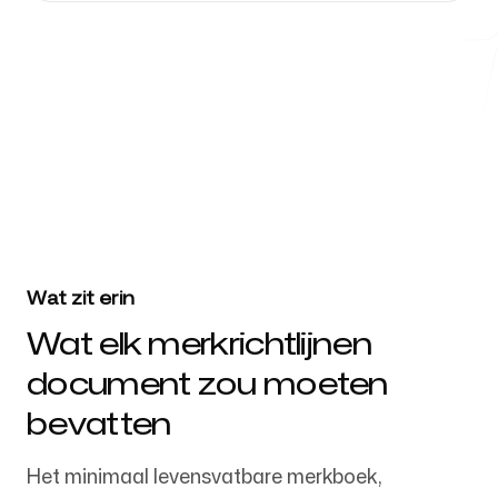
Gratis hulpmiddelen
4k
+
Vertrouwd door meer dan 4032 startups, marketingteams en
creatieve bureaus
FAQ
Wat zit erin
Wat elk merkrichtlijnen
Contact
document zou moeten
bevatten
Het minimaal levensvatbare merkboek,
Inloggen
Aanmelden