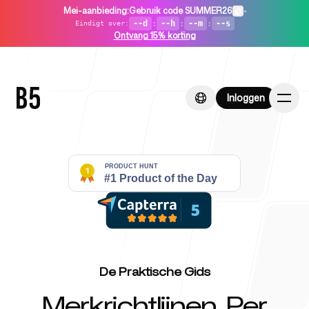
Mei-aanbieding
:
Gebruik code SUMMER26
•
--d
:
--h
:
--m
:
--s
Eindigt over
:
Ontvang 15% korting
Inloggen
Inloggen
Home
Voor startups
De Praktische Gids
Merkrichtlijnen, Per