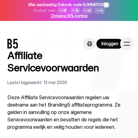
Mei-aanbieding
:
Gebruik code SUMMER26
•
--d
:
--h
:
--m
:
--s
Eindigt over
:
Ontvang 15% korting
Inloggen
Inloggen
Affiliate
Servicevoorwaarden
Laatst bijgewerkt
:
13 mei 2026
Home
Deze Affiliate Servicevoorwaarden regelen uw
deelname aan het Branding5 affiliateprogramma. Ze
gelden in aanvulling op onze algemene
Servicevoorwaarden en bevatten de regels die het
Voor startups
programma eerlijk en veilig houden voor iedereen.