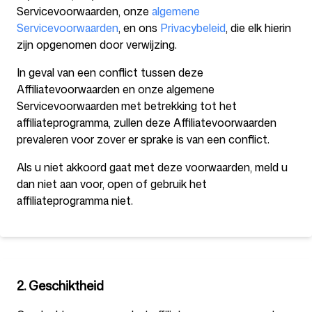
Servicevoorwaarden, onze
algemene
Servicevoorwaarden
, en ons
Privacybeleid
, die elk hierin
zijn opgenomen door verwijzing.
Gratis hulpmiddelen
In geval van een conflict tussen deze
Affiliatevoorwaarden en onze algemene
Servicevoorwaarden met betrekking tot het
affiliateprogramma, zullen deze Affiliatevoorwaarden
FAQ
prevaleren voor zover er sprake is van een conflict.
Als u niet akkoord gaat met deze voorwaarden, meld u
dan niet aan voor, open of gebruik het
affiliateprogramma niet.
Contact
2. Geschiktheid
Inloggen
Aanmelden