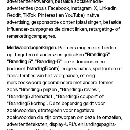
advertentienetwerken, betaalde socialemedia-
advertenties (zoals Facebook, Instagram, X, LinkedIn,
Reddit, TikTok, Pinterest en YouTube), native
advertising, gesponsorde contentplaatsingen, betaalde
influencer-campagnes die direct linken, retargeting- of
remarketingcampagnes.
Merkwoordbeperkingen.
Partners mogen niet bieden
op, targeten of anderszins gebruiken
"Branding5"
,
"Branding 5"
,
"Branding-5"
, onze domeinnamen
(inclusief
branding5.com
), enige variaties, spelfouten of
transliteraties van het voorgaande, of enig
merkzoekwoord gecombineerd met andere termen
zoals "Branding5 prijzen", "Branding5 review",
"Branding5 alternatief", "Branding5 coupon" of
"Branding5 korting". Deze beperking geldt voor
zoekwoorden, strategieën voor negatieve
zoekwoorden die zijn ontworpen om deze te omzeilen,
advertentieteksten, display-URL's en landingspagina-