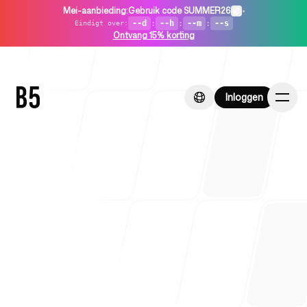
Mei-aanbieding
:
Gebruik code SUMMER26
•
--d
:
--h
:
--m
:
--s
Eindigt over
:
Ontvang 15% korting
Inloggen
Inloggen
Home
Voor startups
Bekijk voorbeeldrapport