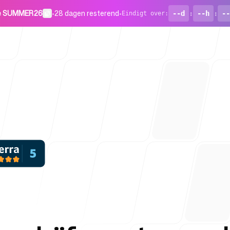
de SUMMER26
•
28 dagen resterend
•
--d
:
--h
:
--
Eindigt over
:
Voor start
Blog