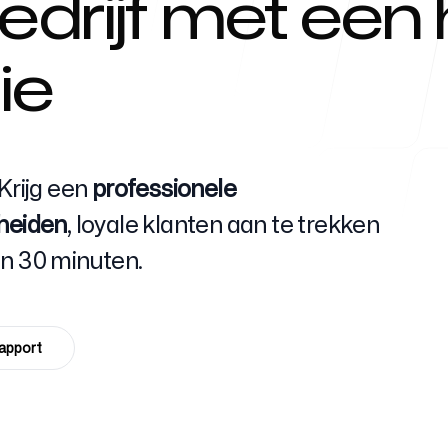
drijf met een 
ie
Helpcentr
Krijg een
professionele
heiden
, loyale klanten aan te trekken
FAQ
in 30 minuten.
rapport