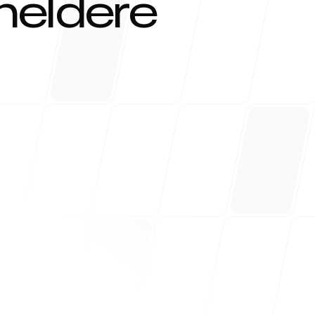
heldere
um