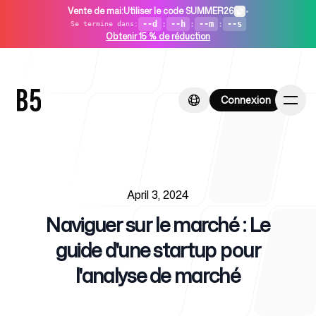
Vente de mai
:
Utiliser le code SUMMER26
•
--d
:
--h
:
--m
:
--s
Se termine dans
:
Obtenir 15 % de réduction
Connexion
Connexion
Published on
Accueil
April 3, 2024
Naviguer sur le marché : Le
guide d'une startup pour
l'analyse de marché
Pour les startups