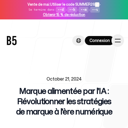
Vente de mai
:
Utiliser le code SUMMER26
•
--d
:
--h
:
--m
:
--s
Se termine dans
:
Obtenir 15 % de réduction
Connexion
Connexion
Published on
Accueil
October 21, 2024
Marque alimentée par l'IA :
Révolutionner les stratégies
de marque à l'ère numérique
Pour les startups