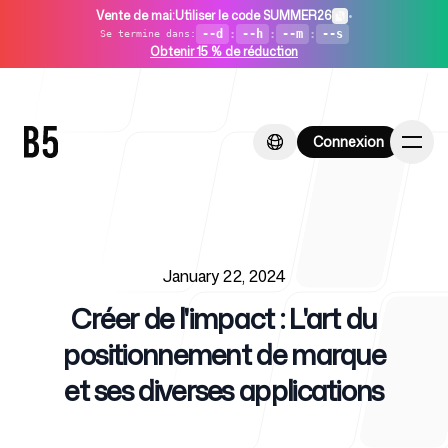
Vente de mai
:
Utiliser le code SUMMER26
•
--d
:
--h
:
--m
:
--s
Se termine dans
:
Obtenir 15 % de réduction
Connexion
Connexion
Published on
Accueil
January 22, 2024
Créer de l'impact : L'art du
positionnement de marque
et ses diverses applications
Pour les startups