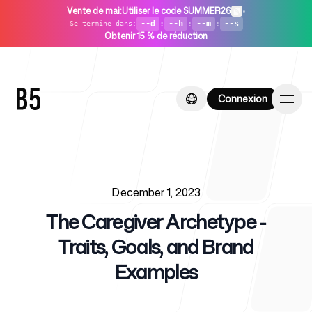
Vente de mai
:
Utiliser le code SUMMER26
•
--d
:
--h
:
--m
:
--s
Se termine dans
:
Obtenir 15 % de réduction
Connexion
Connexion
Published on
Accueil
December 1, 2023
The Caregiver Archetype -
Traits, Goals, and Brand
Examples
Pour les startups