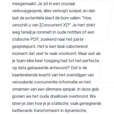
meegemaakt. Je zit in een cruciaal
verkoopgesprek, alles verloopt soepel, en dan
Voor agentschappen
laat de potentiële klant de bom vallen: "Hoe
verschilt u van [Concurrent X]?" Je hart zinkt
weg terwijl je rommelt in oude notities of een
statische PDF, zoekend naar het juiste
Blog
gesprekpunt. Het is een deal-saboterend
moment dat veel te vaak voorkomt. Maar wat als
je team elke keer toegang had tot het perfecte,
op data gebaseerde antwoord? Dat is de
Prijzen
baanbrekende kracht van het overstijgen van
verouderde concurrentie-informatie en het
omarmen van een slimmere aanpak. In deze gids
gooien we het oude draaiboek overboord. We
laten je zien hoe je je statische, vaak genegeerde
Helpcentrum
battlecards transformeert in dynamische,