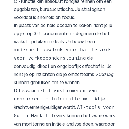
CI-functie kan absoluut rondjes rennen om een
opgeblazen, bureaucratische. Je strategisch
voordeel is snelheid en focus.
In plaats van de hele oceaan te koken, richt je je
op je top 3-5 concurrenten – degenen die het
vaakst opduiken in deals. Je bouwt een
moderne blauwdruk voor battlecards
die
voor verkoopondersteuning
eenvoudig, direct en ongelooflijk effectief is. Je
richt je op inzichten die je omzetteams
vandaag
kunnen gebruiken om te winnen.
Dit is waar
het transformeren van
je
concurrentie-informatie met AI
krachtvermenigvuldiger wordt.
AI-tools voor
kunnen het zware werk
Go-To-Market-teams
van monitoring en initiële analyse doen, waardoor