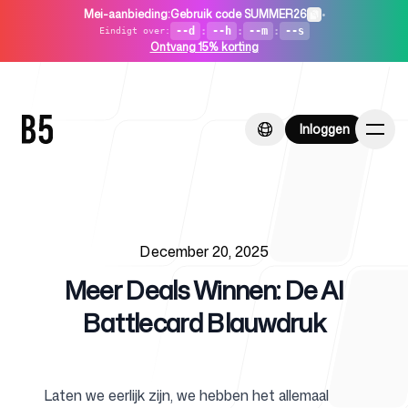
Mei-aanbieding
:
Gebruik code SUMMER26
•
--d
:
--h
:
--m
:
--s
Eindigt over
:
Ontvang 15% korting
Inloggen
Inloggen
Published on
Home
December 20, 2025
Meer Deals Winnen: De AI
Battlecard Blauwdruk
Voor startups
Laten we eerlijk zijn, we hebben het allemaal