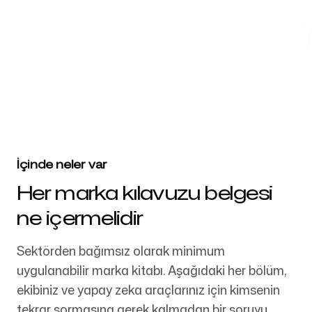
4k
+
Ücretsiz Araçlar
4032 aşkın startup, pazarlama ekibi ve yaratıcı ajans tarafından
güveniliyor
SSS
İçinde neler var
Her marka kılavuzu belgesi
ne içermelidir
İletişim
Sektörden bağımsız olarak minimum
uygulanabilir marka kitabı. Aşağıdaki her bölüm,
ekibiniz ve yapay zeka araçlarınız için kimsenin
Giriş yap
Kaydol
tekrar sormasına gerek kalmadan bir soruyu