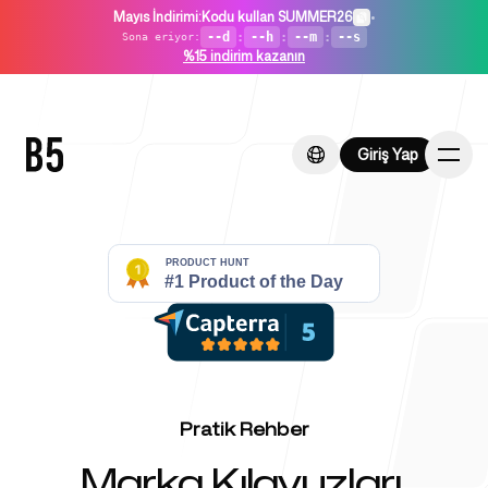
Mayıs İndirimi
:
Kodu kullan SUMMER26
•
--d
:
--h
:
--m
:
--s
Sona eriyor
:
%15 indirim kazanın
Giriş Yap
Giriş Yap
Ana Sayfa
Girişimler İçin
Pratik Rehber
Marka Kılavuzları,