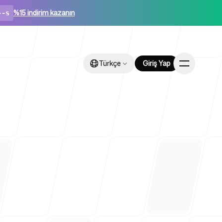
%15 indirim kazanın
--s
Türkçe
Türkçe
Giriş Yap
Giriş Yap
in