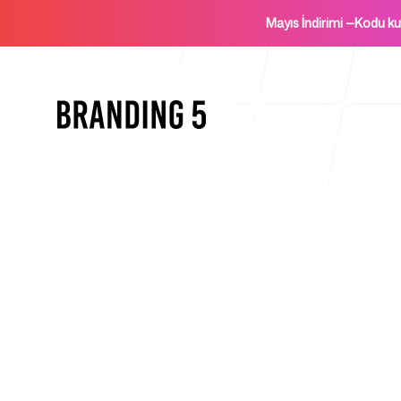
Mayıs İndirimi
—
Kodu k
Ana Sayfa
Ajanslar İçin