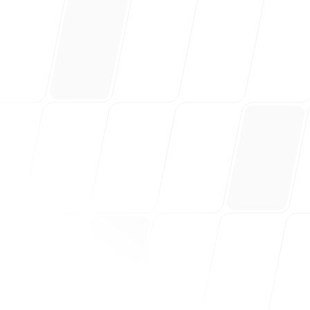
kezi
"
Süper değerli!
"
Felix Scholz