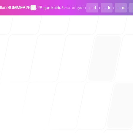
ullan SUMMER26
•
28 gün kaldı
•
--d
:
--h
:
--m
:
Sona eriyor
:
Girişimler İç
Blog