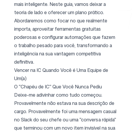
mais inteligente. Neste guia, vamos deixar a
teoria de lado e oferecer um plano prático.
Abordaremos como focar no que realmente
Ferramentas Gratuitas
importa, aproveitar ferramentas gratuitas
poderosas e configurar automações que fazem
o trabalho pesado para você, transformando a
inteligência na sua vantagem competitiva
FAQ
definitiva.
Vencer na IC Quando Você é Uma Equipe de
Um(a)
O "Chapéu de IC" Que Você Nunca Pediu
Contato
Deixe-me adivinhar como tudo começou.
Provavelmente não estava na sua descrição de
cargo. Provavelmente foi uma mensagem casual
no Slack do seu chefe ou uma "conversa rápida"
que terminou com um novo item invisível na sua
Entrar
Cadastrar-se