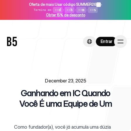
Oferta de maio
:
Usar código SUMMER26
•
--d
:
--h
:
--m
:
--s
Termina em
:
Obter 15% de desconto
Entrar
Entrar
Published on
Início
December 23, 2025
Ganhando em IC Quando
Você É uma Equipe de Um
Para startups
Como fundador(a), você já acumula uma dúzia