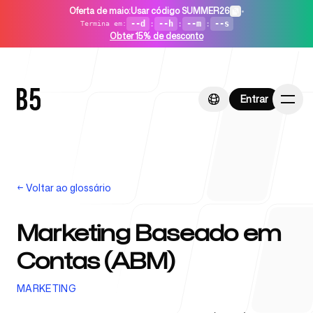
Oferta de maio
:
Usar código SUMMER26
•
--d
:
--h
:
--m
:
--s
Termina em
:
Obter 15% de desconto
Entrar
Entrar
←
Voltar ao glossário
Início
Marketing Baseado em
Contas (ABM)
Para startups
MARKETING