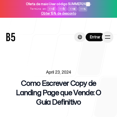
Oferta de maio
:
Usar código SUMMER26
•
--d
:
--h
:
--m
:
--s
Termina em
:
Obter 15% de desconto
Entrar
Entrar
Published on
Início
April 23, 2024
Como Escrever Copy de
Landing Page que Vende: O
Guia Definitivo
Para startups