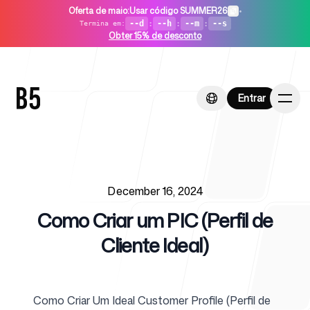
Oferta de maio
:
Usar código SUMMER26
•
--d
:
--h
:
--m
:
--s
Termina em
:
Obter 15% de desconto
Entrar
Entrar
Published on
Início
December 16, 2024
Como Criar um PIC (Perfil de
Cliente Ideal)
Para startups
Como Criar Um Ideal Customer Profile (Perfil de