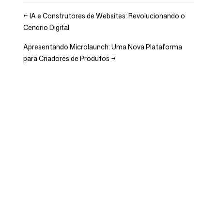
←
IA e Construtores de Websites: Revolucionando o
Cenário Digital
Apresentando Microlaunch: Uma Nova Plataforma
para Criadores de Produtos
→
Empresa
Casos de uso
Página Inicial
Posicionamento de Marca e
Estratégia de Marketing
Preços
Estratégia de Marketing
Sobre Nós
Software de