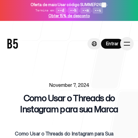
Oferta de maio
:
Usar código SUMMER26
•
--d
:
--h
:
--m
:
--s
Termina em
:
Obter 15% de desconto
Entrar
Entrar
Published on
Início
November 7, 2024
Como Usar o Threads do
Instagram para sua Marca
Para startups
Como Usar o Threads do Instagram para Sua