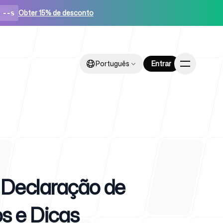
Obter 15% de desconto
--s
Português
Português
Entrar
Entrar
ups
 Declaração de
s e Dicas