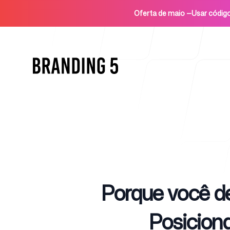
Oferta de maio
—
Usar códi
Início
Published on
Porque você d
Para agências
Posicion