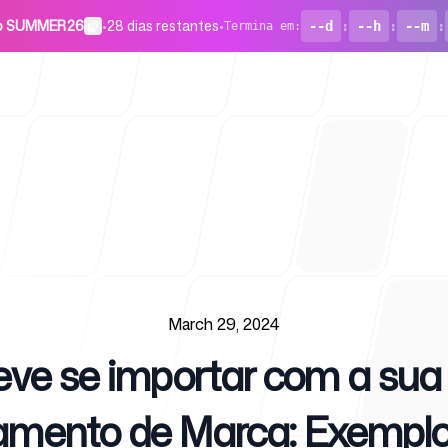
go SUMMER26
•
28 dias restantes
•
--d
:
--h
:
--m
:
Termina em
:
Para start
March 29, 2024
eve se importar com a sua
Blog
amento de Marca: Exemplo