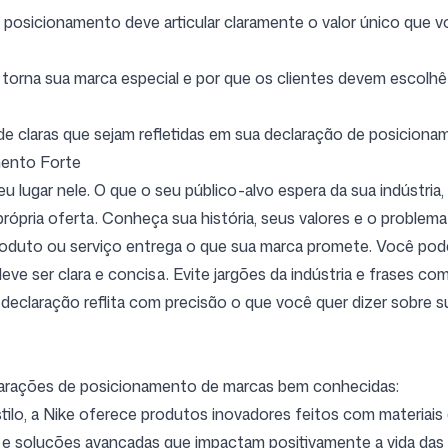
 posicionamento deve articular claramente o valor único que v
 torna sua marca especial e por que os clientes devem escolhê
de claras
que sejam refletidas em sua declaração de posiciona
mento Forte
u lugar nele. O que o seu público-alvo espera da sua indústri
 própria oferta. Conheça sua história, seus valores e o proble
produto ou serviço entrega o que sua marca promete. Você pod
e ser clara e concisa. Evite jargões da indústria e frases com
a declaração reflita com precisão o que você quer dizer sobre 
clarações de posicionamento de marcas bem conhecidas:
ilo, a Nike oferece produtos inovadores feitos com materiais 
a e soluções avançadas que impactam positivamente a vida das 