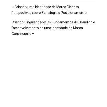
←
Criando uma Identidade de Marca Distinta:
Perspectivas sobre Estratégia e Posicionamento
Criando Singularidade: Os Fundamentos do Branding e
Desenvolvimento de uma Identidade de Marca
Convincente
→
Empresa
Casos de uso
Página Inicial
Posicionamento de Marca e
Estratégia de Marketing
Preços
Estratégia de Marketing
Sobre Nós