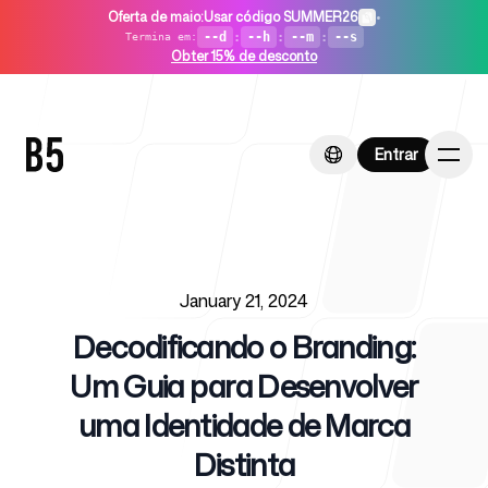
Oferta de maio
:
Usar código SUMMER26
•
--d
:
--h
:
--m
:
--s
Termina em
:
Obter 15% de desconto
Entrar
Entrar
Published on
Início
January 21, 2024
Decodificando o Branding:
Um Guia para Desenvolver
uma Identidade de Marca
Para startups
Distinta